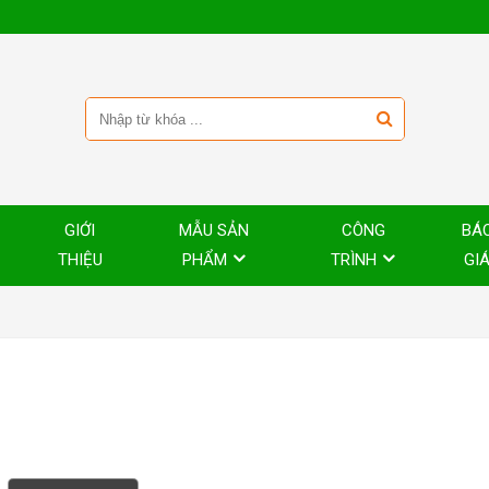
GIỚI
MẪU SẢN
CÔNG
BÁ
THIỆU
PHẨM
TRÌNH
GI