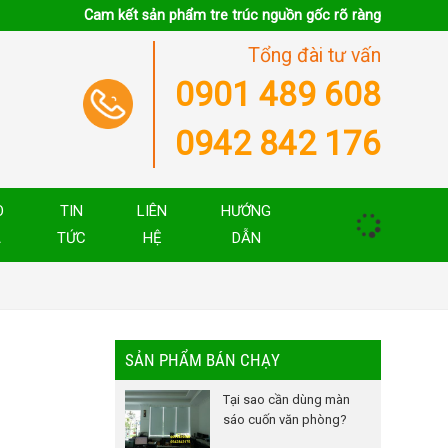
Cam kết sản phẩm tre trúc nguồn gốc rõ ràng
Tổng đài tư vấn
0901 489 608
0942 842 176
O
TIN
LIÊN
HƯỚNG
Á
TỨC
HỆ
DẪN
SẢN PHẨM BÁN CHẠY
Tại sao cần dùng màn
sáo cuốn văn phòng?