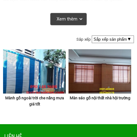
Xem thêm
Sắp xếp
Mành gỗ ngoài trời che nắng mưa
Màn sáo gỗ nội thất nhà hội trường
giá tốt
LIÊN HỆ