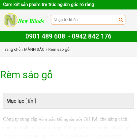
Cam kết sản phẩm tre trúc nguồn gốc rõ ràng
0901 489 608
-
0942 842 176
Trang chủ
»
MÀNH SÁO
» Rèm sáo gỗ
Rèm sáo gỗ
Mục lục
[ ẩn ]
Công ty cung cấp
Giá Rẻ, che nắng cách
Rèm Sáo Gỗ ngoài trời
nhiệt tốt nhiều mẫu sang trọng. Đội ngủ chuyên nghiệp. Bảo hành
dài hạn. chiết khấu cao công trình. Bảo hành 1 năm tại tphcm.