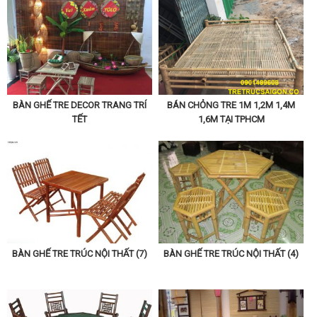
BÀN GHẾ TRE DECOR TRANG TRÍ
BÁN CHỎNG TRE 1M 1,2M 1,4M
TẾT
1,6M TẠI TPHCM
BÀN GHẾ TRE TRÚC NỘI THẤT (7)
BÀN GHẾ TRE TRÚC NỘI THẤT (4)