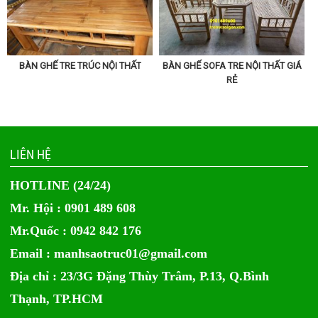
BÀN GHẾ TRE TRÚC NỘI THẤT
BÀN GHẾ SOFA TRE NỘI THẤT GIÁ
RẺ
LIÊN HỆ
HOTLINE (24/24)
Mr. Hội : 0901 489 608
Mr.Quốc : 0942 842 176
Email :
manhsaotruc01@gmail.com
Địa chỉ : 23/3G Đặng Thùy Trâm, P.13, Q.Bình
Thạnh, TP.HCM