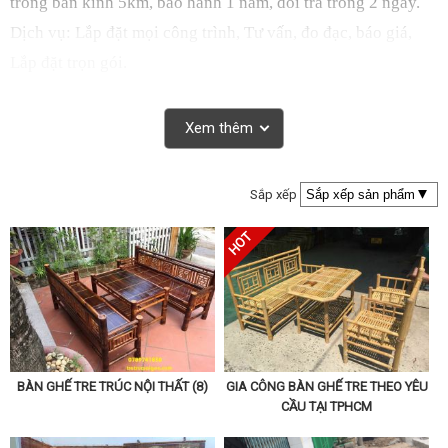
trong bán kính 5km, bảo hành 1 năm, đổi trả trong 2 ngày.
Dịch vụ: Lắp đặt mọi công trình, Tư vấn, đo đạc, báo giá,
Lắp đặt trọn gói.
Xem thêm
Sắp xếp
BÀN GHẾ TRE TRÚC NỘI THẤT (8)
GIA CÔNG BÀN GHẾ TRE THEO YÊU
CẦU TẠI TPHCM