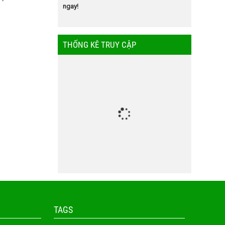
ngay!
THỐNG KÊ TRUY CẬP
TAGS