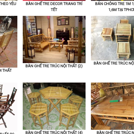
THEO YÊU
BÀN GHẾ TRE DECOR TRANG TRÍ
BÁN CHỎNG TRE 1M 1
TẾT
1,6M TẠI TPH
BÀN GHẾ TRE TRÚC NỘI
BÀN GHẾ TRE TRÚC NỘI THẤT (2)
I THẤT
BÀN GHẾ TRE TRÚC NỘI THẤT (4)
BÀN GHẾ TRE TRÚC N