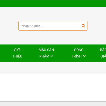
GIỚI
MẪU SẢN
CÔNG
BÁ
THIỆU
PHẨM
TRÌNH
GI