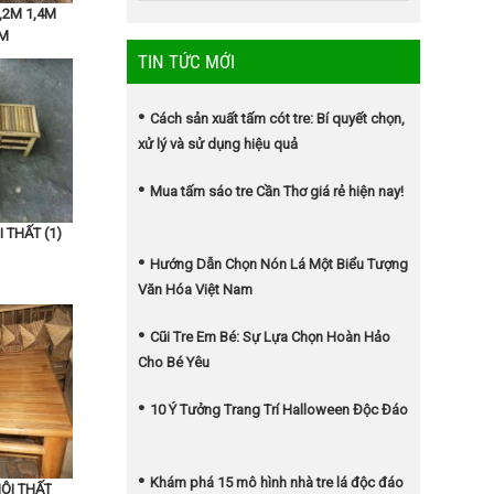
,2M 1,4M
CM
TIN TỨC MỚI
Cách sản xuất tấm cót tre: Bí quyết chọn,
xử lý và sử dụng hiệu quả
Mua tấm sáo tre Cần Thơ giá rẻ hiện nay!
 THẤT (1)
Hướng Dẫn Chọn Nón Lá Một Biểu Tượng
Văn Hóa Việt Nam
Cũi Tre Em Bé: Sự Lựa Chọn Hoàn Hảo
Cho Bé Yêu
10 Ý Tưởng Trang Trí Halloween Độc Đáo
Khám phá 15 mô hình nhà tre lá độc đáo
ỘI THẤT