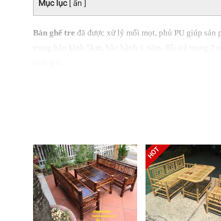
Mục lục
[ ẩn ]
Bàn ghế tre
đã được xử lý mối mọt, phủ PU giúp sản 
trong bán kính 5km, bảo hành 1 năm, đổi trả trong 2 n
trọn gói.