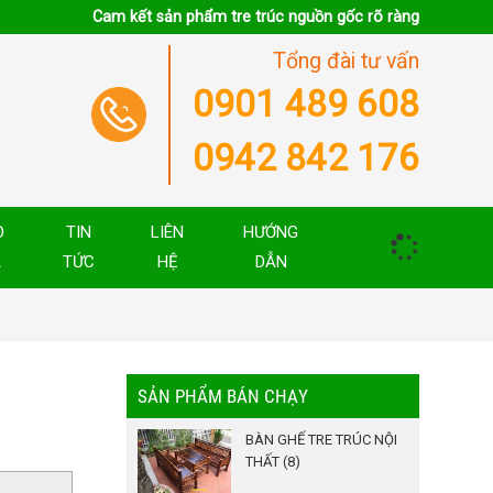
Cam kết sản phẩm tre trúc nguồn gốc rõ ràng
Tổng đài tư vấn
0901 489 608
0942 842 176
O
TIN
LIÊN
HƯỚNG
Á
TỨC
HỆ
DẪN
SẢN PHẨM BÁN CHẠY
BÀN GHẾ TRE TRÚC NỘI
THẤT (8)