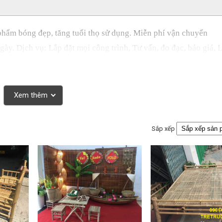
phẩm bóng đẹp, tăng tuổi thọ sử dụng. Miễn phí vận chuyển
gày. Dịch vụ: Lắp đặt mọi công trình, Tư vấn, đo đạc, báo giá, 
Xem thêm
Sắp xếp