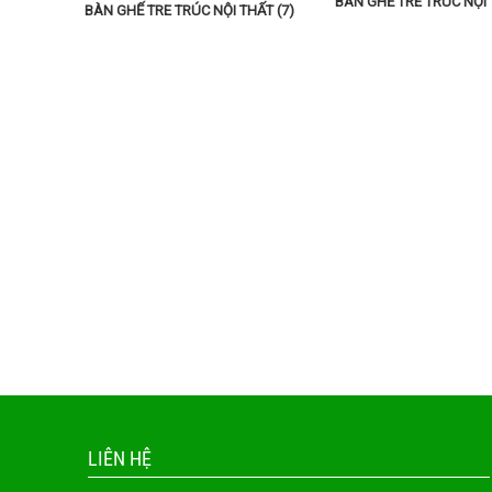
BÀN GHẾ TRE TRÚC NỘI 
BÀN GHẾ TRE TRÚC NỘI THẤT (7)
LIÊN HỆ