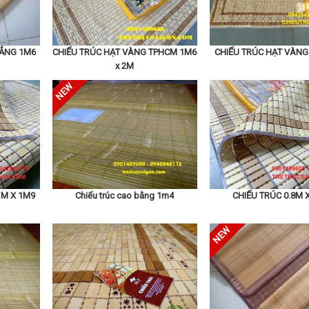
trúc 0.8m và chiếu trúc 1m,chiếu trúc 1m2 x 1.9m và chiếu trú
HẲNG 1M6
CHIẾU TRÚC HẠT VÀNG TPHCM 1M6
CHIẾU TRÚC HẠT VÀNG
x 2M
chiếu trúc 2m x 2m2
1M X 1M9
Chiếu trúc cao bằng 1m4
CHIẾU TRÚC 0.8M 