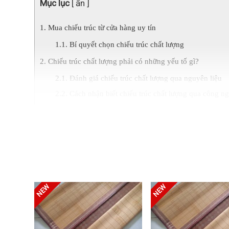
Mục lục
[ ẩn ]
Mua chiếu trúc từ cửa hàng uy tín
Bí quyết chọn chiếu trúc chất lượng
Chiếu trúc chất lượng phải có những yếu tố gì?
Đánh giá chiếu trúc chất lượng qua nguyên liệu
Cách nhận biết chiếu trúc chất lượng qua công ng
Thiết kế và màu sắc ảnh hưởng đến chất lượng ch
Cửa hàng bán chiếu trúc tại TP.HCM giá rẻ
Giá cả và chất lượng sản phẩm chiếu trúc tại cá
Tips mua chiếu trúc giá rẻ nhưng chất lượng khô
Tre trúc sài gòn là đơn vị cung cấp chiếu trúc việt n
ràng.Chiếu tre trúc được cung cấp là sản phẩm chính h
Chiếu trúc hạt hương trúc