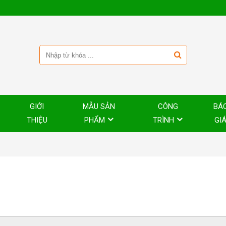
GIỚI
MẪU SẢN
CÔNG
BÁ
THIỆU
PHẨM
TRÌNH
GI