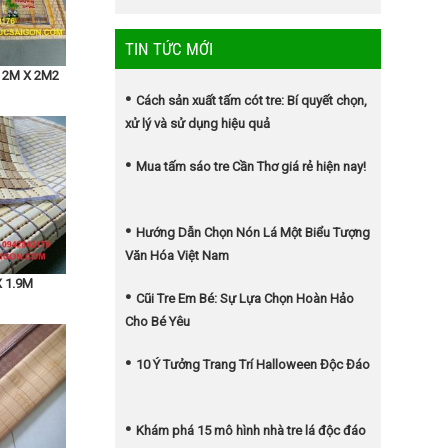
TIN TỨC MỚI
c 1.4m x
 2M X 2M2
Cách sản xuất tấm cót tre: Bí quyết chọn,
xử lý và sử dụng hiệu quả
Mua tấm sáo tre Cần Thơ giá rẻ hiện nay!
Hướng Dẫn Chọn Nón Lá Một Biểu Tượng
Văn Hóa Việt Nam
X 1.9M
Cũi Tre Em Bé: Sự Lựa Chọn Hoàn Hảo
Cho Bé Yêu
10 Ý Tưởng Trang Trí Halloween Độc Đáo
Khám phá 15 mô hình nhà tre lá độc đáo