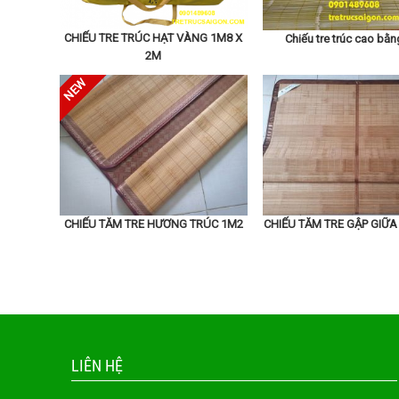
CHIẾU TRE TRÚC HẠT VÀNG 1M8 X
Chiếu tre trúc cao bằ
2M
CHIẾU TĂM TRE HƯƠNG TRÚC 1M2
CHIẾU TĂM TRE GẬP GIỮA
Mua chiếu trúc từ cửa hàng uy tín
Bí quyết chọn chiếu trúc chất lượng
Khi muốn mua một
chiếu trúc chất lượng
, bạn cần lư
lượng nguyên liệu. Chiếu trúc tốt thường được làm từ
LIÊN HỆ
cần tìm hiểu về nguồn gốc trúc và xác định xem liệu 