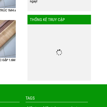
ngay!
TRÚC 1M4 x
THỐNG KÊ TRUY CẬP
C GẬP 1.6M
c và chất
da. Bạn
TAGS