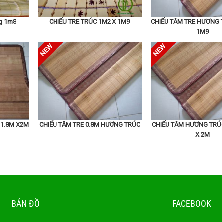
ng 1m8
CHIẾU TRE TRÚC 1M2 X 1M9
CHIẾU TĂM TRE HƯƠNG 
1M9
 1.8M X2M
CHIẾU TĂM TRE 0.8M HƯƠNG TRÚC
CHIẾU TĂM HƯƠNG TRÚ
X 2M
u ý một số yếu tố quan trọng. Trước tiên, hãy kiểm tra nguồn gố
 cây trúc chất lượng cao, có độ bền cao và không gây kích ứng 
BẢN ĐỒ
FACEBOOK
nó có đạt chuẩn chất lượng hay không.