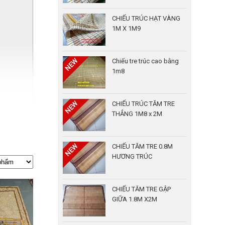
CHIẾU TRÚC HẠT VÀNG
1M X 1M9
Chiếu tre trúc cao bằng
1m8
CHIẾU TRÚC TĂM TRE
THẲNG 1M8 x 2M
CHIẾU TĂM TRE 0.8M
HƯƠNG TRÚC
ỏ
CHIẾU TĂM TRE GẬP
GIỮA 1.8M X2M