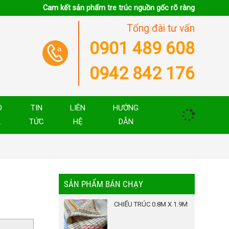
Cam kết sản phẩm tre trúc nguồn gốc rõ ràng
Tổng đài tư vấn
0901 489 608
0942 842 176
O
TIN
LIÊN
HƯỚNG
Á
TỨC
HỆ
DẪN
SẢN PHẨM BÁN CHẠY
CHIẾU TRÚC 0.8M X 1.9M