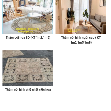
Họa tiết thảm cói
của chúng tôi có:
Họa tiết ngôi sao,tròn
trơn,ngôi sao và hoa..
Anh chị mua hàng có thể liên hệ trực tiếp hoặc Kết Bạn Zalo qua
hai số điện thoại : 0901489608 - 0942842176 để được xem nhiều
mẫu hơn
Thảm cói hoa 3D (KT 1m2,1m5)
Thảm cói hình ngôi sao ( KT
1m2,1m5,1m8)
Thảm cói hình chữ nhật viền hoa