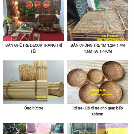
BÀN GHẾ TRE DECOR TRANG TRÍ
BÁN CHỎNG TRE 1M 1,2M 1,4M
TẾT
1,6M TẠI TPHCM
Chúng tôi chuyên cung cấp bộ nội thất tre trúc theo từng
nhu cầu của khách hàng, hãy liên hệ 0901 489 608 để
được tư vấn trực tếp chi tiết hơn.
Ống hút tre
Rổ tre - Bộ rổ tre cho gian bếp
tphcm