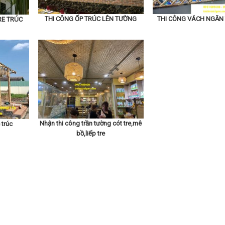
THI CÔNG ỐP TRÚC LÊN TƯỜNG
THI CÔNG VÁCH NGĂN
RE TRÚC
Nhận thi công trần tường cót tre,mê
 trúc
bồ,liếp tre