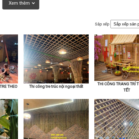
Xem thêm
Sắp xếp
THI CÔNG TRANG TRÍ 
 TRE THEO
Thi công tre trúc nội ngoại thất
TẾT