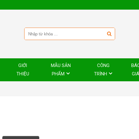
GIỚI
MẪU SẢN
CÔNG
BÁ
THIỆU
PHẨM
TRÌNH
GI