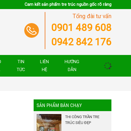
Cam kết sản phẩm tre trúc nguồn gốc rõ ràng
Tổng đài tư vấn
0901 489 608
0942 842 176
O
TIN
LIÊN
HƯỚNG
Á
TỨC
HỆ
DẪN
SẢN PHẨM BÁN CHẠY
THI CÔNG TRẦN TRE
TRÚC SIÊU ĐẸP