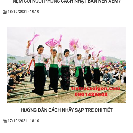
NỆM CÓI NGỒI PHONG CÁCH NHẬT BẢN NÊN XEM?
18/10/2021 - 10:10
HƯỚNG DẪN CÁCH NHÃY SẠP TRE CHI TIẾT
17/10/2021 - 18:10