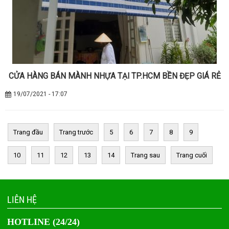
CỬA HÀNG BÁN MÀNH NHỰA TẠI TP.HCM BỀN ĐẸP GIÁ RẺ
19/07/2021 - 17:07
Trang đầu
Trang trước
5
6
7
8
9
10
11
12
13
14
Trang sau
Trang cuối
LIÊN HỆ
HOTLINE (24/24)