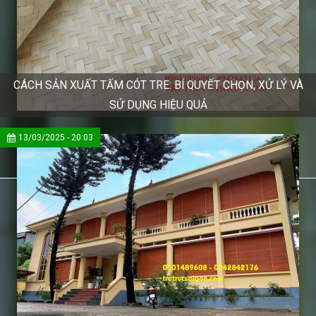
CÁCH SẢN XUẤT TẤM CÓT TRE: BÍ QUYẾT CHỌN, XỬ LÝ VÀ
SỬ DỤNG HIỆU QUẢ
13/03/2025 - 20:03