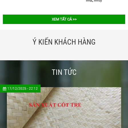
1m2,1m5)
XEM TẤT CẢ >>
Ý KIẾN KHÁCH HÀNG
TIN TỨC
17/12/2025 - 22:12
Mành tre che nắng ở đây mẫu mã đẹp chất lượng, giá ở đây so với mặt bằng 
Mr: Chị Mai
Nhân viên kinh doanh