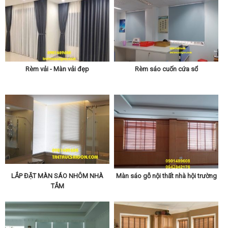
Rèm vải - Màn vải đẹp
Rèm sáo cuốn cứa sổ
LẮP ĐẶT MÀN SÁO NHÔM NHÀ
Màn sáo gỗ nội thất nhà hội trường
TẮM