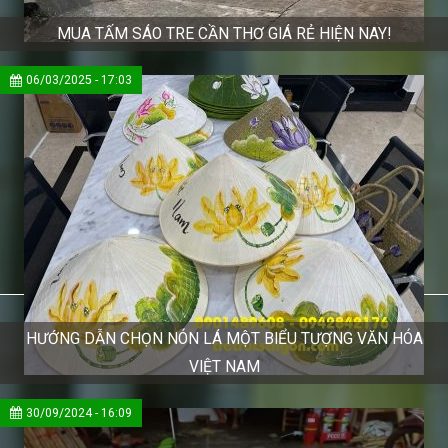
MUA TẤM SÁO TRE CẦN THƠ GIÁ RẺ HIỆN NAY!
06/03/2025 - 17:03
HƯỚNG DẪN CHỌN NÓN LÁ MỘT BIỂU TƯỢNG VĂN HÓA
VIỆT NAM
30/09/2024 - 16:09