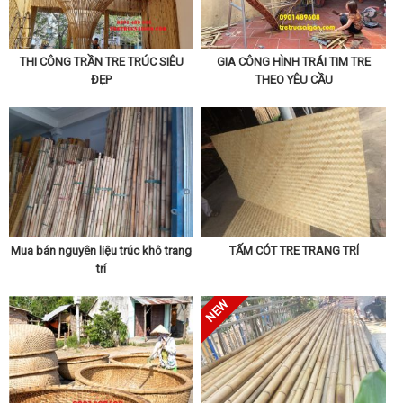
THI CÔNG TRẦN TRE TRÚC SIÊU
GIA CÔNG HÌNH TRÁI TIM TRE
ĐẸP
THEO YÊU CẦU
Mua bán nguyên liệu trúc khô trang
TẤM CÓT TRE TRANG TRÍ
trí