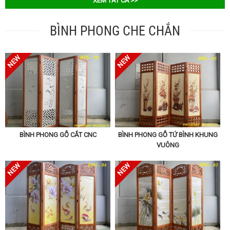
XEM TẤT CẢ >>
BÌNH PHONG CHE CHẮN
BÌNH PHONG GỖ CẮT CNC
BÌNH PHONG GỖ TỨ BÌNH KHUNG
VUÔNG