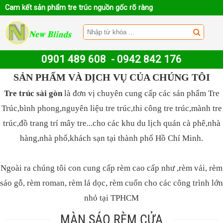
Cam kết sản phẩm tre trúc nguồn gốc rõ ràng
0901 489 608
-
0942 842 176
SẢN PHẨM VÀ DỊCH VỤ CỦA CHÚNG TÔI
Tre trúc sài gòn
là đơn vị chuyên cung cấp các sản phẩm Tre
Trúc,bình phong,nguyên liệu tre trúc,thi công tre trúc,mành tre
trúc,đồ trang trí mây tre...cho các khu du lịch quán cà phê,nhà
hàng,nhà phố,khách sạn tại thành phố Hồ Chí Minh.
Ngoài ra chúng tôi con cung cấp rèm cao cấp như ,rèm vải, rèm
sáo gỗ, rèm roman, rèm lá dọc, rèm cuốn cho các công trình lớn
nhỏ tại TPHCM
MÀN SÁO RÈM CỬA