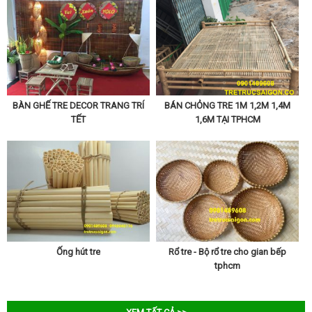
BÀN GHẾ TRE DECOR TRANG TRÍ
BÁN CHỎNG TRE 1M 1,2M 1,4M
TẾT
1,6M TẠI TPHCM
Ống hút tre
Rổ tre - Bộ rổ tre cho gian bếp
tphcm