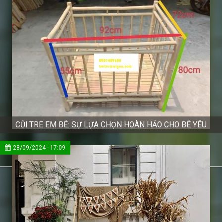
CŨI TRE EM BÉ: SỰ LỰA CHỌN HOÀN HẢO CHO BÉ YÊU
28/09/2024 - 17:09