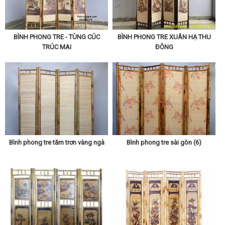
BÌNH PHONG TRE - TÙNG CÚC
BÌNH PHONG TRE XUÂN HẠ THU
TRÚC MAI
ĐÔNG
Bình phong tre tăm trơn vàng ngà
Bình phong tre sài gòn (6)