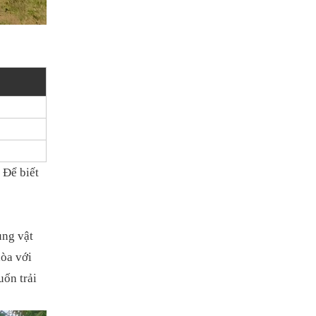
 Để biết
ụng vật
hòa với
uốn trải