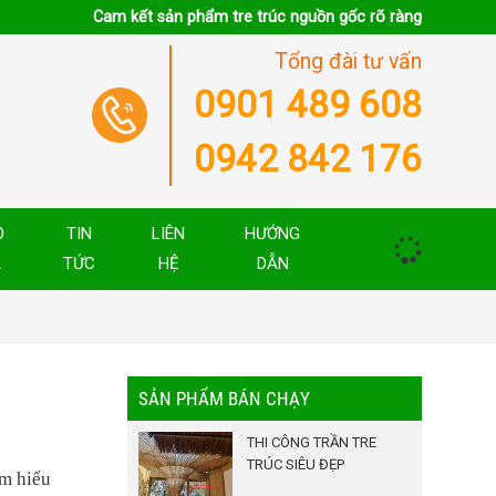
Cam kết sản phẩm tre trúc nguồn gốc rõ ràng
Tổng đài tư vấn
0901 489 608
0942 842 176
O
TIN
LIÊN
HƯỚNG
Á
TỨC
HỆ
DẪN
SẢN PHẨM BÁN CHẠY
THI CÔNG TRẦN TRE
TRÚC SIÊU ĐẸP
ìm hiểu