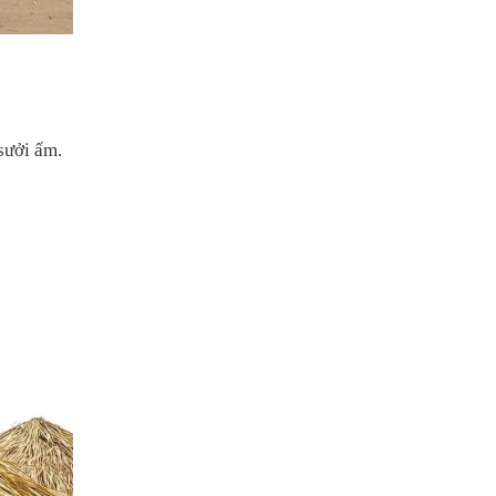
 sưởi ấm.