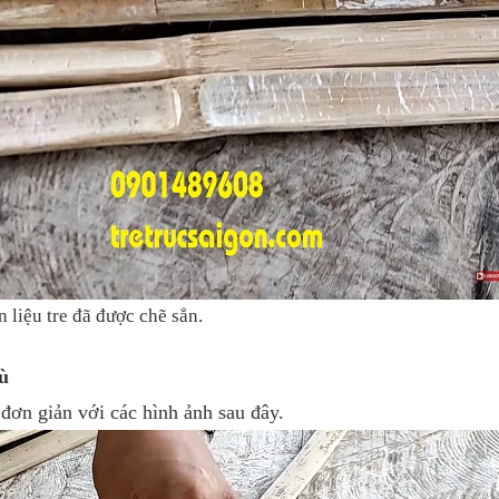
 liệu tre đã được chẽ sẳn.
ù
 đơn giản với các hình ảnh sau đây.