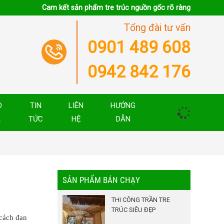
Cam kết sản phẩm tre trúc nguồn gốc rõ ràng
Tổng đài tư vấn
0901 489 608
0942 842 176
O
TIN
LIÊN
HƯỚNG
Á
TỨC
HỆ
DẪN
SẢN PHẨM BÁN CHẠY
THI CÔNG TRẦN TRE
TRÚC SIÊU ĐẸP
 cách đan