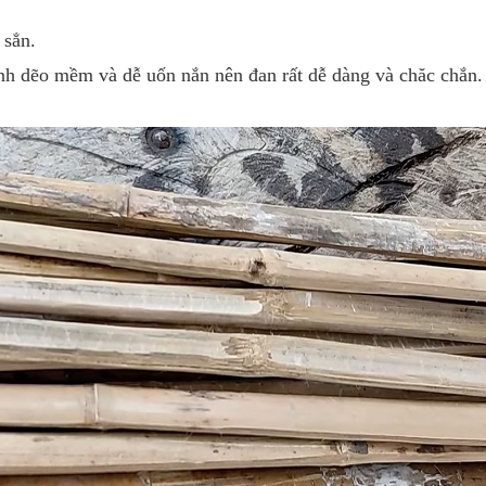
 sẳn.
tính dẽo mềm và dễ uốn nắn nên đan rất dễ dàng và chăc chắn.