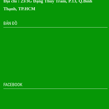
Địa chỉ : 23/3G Đặng Thùy Trâm, P.13, Q.Bình
Thạnh, TP.HCM
BẢN ĐỒ
FACEBOOK