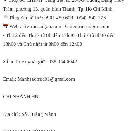
TRỤ SỞ CHÍNH :Tầng trệt, số 23/3G, đường Đặng Thùy
Trâm, phường 13, quận bình Thạnh, Tp. Hồ Chí Minh.
Tổng đài hỗ trợ : 0901 489 608 - 0942 842 176
Web : Tretrucsaigon.com - Chieutrucsaigon.com
- Thứ 2 đến Thứ 7 từ 8h đến 17h30, Thứ 7 t
ừ 8h00 đến
18h00
và Chủ nhật từ 8h00 đến 12h00
S
ố hotline ngoài giờ : 038 954 6042
Email: Manhsaotruc01@gmai.com
CHI NHÁNH HN:
Địa chỉ : Số 3 Hàng Mành