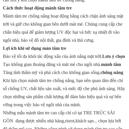
Cách thức hoạt động mành tăm tre
Mành tăm tre chống nắng hoạt động bằng cách chặn ánh sáng mặt
trời và giữ cho không gian bên dưới mát mẻ. Chúng cung cấp che
chắn hiệu quả để giảm lượng UV độc hại và bức xạ nhiệt đi vào
ngôi nhà, bảo vệ đồ nội thất, gia đình và thú cưng.
Lợi ích khi sử dụng màn tăm tre
Bảo vệ tối đa khỏi tác động xấu của ánh nắng mặt trời.
Lưu ý chọn
Tạo không gian thoáng đãng và mát mẻ cho ngôi nhà.
mành tăm
Tăng tính thẩm mỹ và phá cách cho không gian sống.
chống nắng
Khi lựa chọn mành tăm tre chống nắng, bạn nên quan tâm đến chỉ
số chống UV, chất liệu sản xuất, và mức độ che phủ ánh sáng. Hãy
chọn những sản phẩm chất lượng để đảm bảo hiệu quả và sự bền
vững trong việc bảo vệ ngôi nhà của mình.
Những mẫu mành tăm tre cao cấp chỉ có tại TRE TRÚC SÀI
GÒN đang được nhiều nhà hàng,risrot,khách sạn... chọn lựa bởi
độ thẩm mỹ cao .Những công trình sử dụng mành tăm tre cao cấp