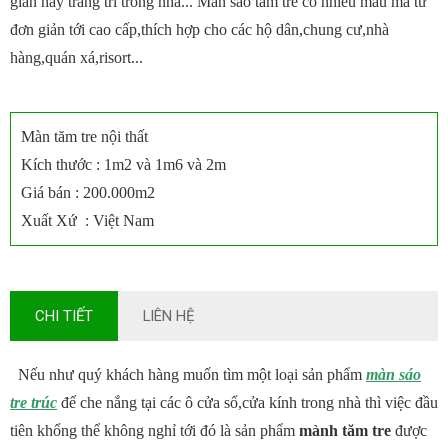
gian hay trang trí trong nhà... Màn sáo tăm tre có nhiều mẫu mã từ
đơn giản tới cao cấp,thích hợp cho các hộ dân,chung cư,nhà
hàng,quán xá,risort...
Màn tăm tre nội thất
Kích thước : 1m2 và 1m6 và 2m
Giá bán : 200.000m2
Xuất Xứ : Việt Nam
CHI TIẾT
LIÊN HỆ
Nếu như quý khách hàng muốn tìm một loại sản phẩm
màn sáo
tre trúc
để che nắng tại các ô cửa sổ,cửa kính trong nhà thì việc đầu
tiên khổng thể không nghỉ tới đó là sản phẩm
mành tăm tre
được