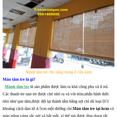
Mành tăm tre che nắng trong ô cửa kính
Màn tăm tre là gì?
Mành tăm tre
là sản phẩm được làm ra khá công phu và tỉ mỉ.
Các thanh tre nan tre được chẻ nhỏ ra và vót tròn,nhẵn hình thức
nhỏ như que tăm,được dệt lại thành tấm bằng sợi chỉ dù loại D/3
khoảng cách đan từ 4-5cm một đường chỉ.
Màn tăm tre tại hcm
có
màu trắng vàng sắc nét và bắt mắt, vì thế mà được ứng dụng rất