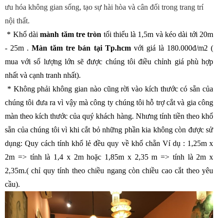
ưu hóa không gian sống, tạo sự hài hòa và cân đối trong trang trí
nội thất.
* Khổ dài
mành tăm tre tròn
tối thiểu là 1,5m và kéo dài tới 20m
- 25m .
Màn tăm tre bán tại Tp.hcm
với giá là
180.000đ/m2
(
mua với số lượng lớn sẽ được chúng tôi điều chỉnh giá phù hợp
nhất và cạnh tranh nhất).
* Không phải không gian nào cũng rời vào kích thước có sẵn của
chúng tôi đưa ra vì vậy mà công ty chúng tôi hỗ trợ cắt và gia công
màn theo kích thước của quý khách hàng. Nhưng tính tiền theo khổ
sẵn của chúng tôi vì khi cắt bỏ những phần kia không còn được sử
dụng: Quy cách tính khổ lẻ đều quy về khổ chẵn Ví dụ : 1,25m x
2m => tính là 1,4 x 2m hoặc 1,85m x 2,35 m => tính là 2m x
2,35m.( chỉ quy tính theo chiều ngang còn chiều cao cắt theo yêu
cầu).