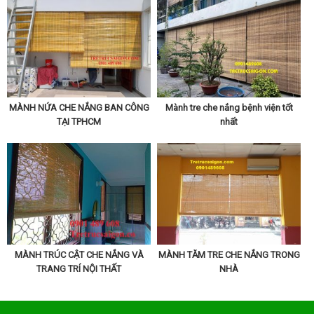
MÀNH NỨA CHE NẮNG BAN CÔNG
Mành tre che nắng bệnh viện tốt
TẠI TPHCM
nhất
MÀNH TRÚC CẬT CHE NẮNG VÀ
MÀNH TĂM TRE CHE NẮNG TRONG
TRANG TRÍ NỘI THẤT
NHÀ