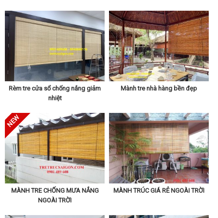
Rèm tre cửa sổ chống nắng giảm
Mành tre nhà hàng bền đẹp
nhiệt
MÀNH TRE CHỐNG MƯA NẮNG
MÀNH TRÚC GIÁ RẺ NGOÀI TRỜI
NGOÀI TRỜI