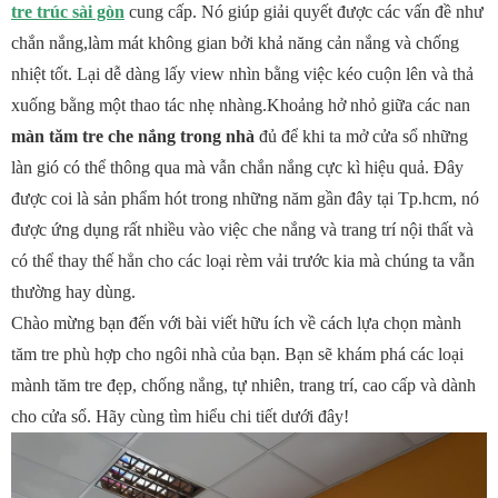
tre trúc sài gòn
cung cấp. Nó giúp giải quyết được các vấn đề như
chắn nắng,làm mát không gian bởi khả năng cản nắng và chống
nhiệt tốt. Lại dễ dàng lấy view nhìn bằng việc kéo cuộn lên và thả
xuống bằng một thao tác nhẹ nhàng.Khoảng hở nhỏ giữa các nan
màn tăm tre che nắng trong nhà
đủ để khi ta mở cửa sổ những
làn gió có thể thông qua mà vẫn chắn nắng cực kì hiệu quả. Đây
được coi là sản phẩm hót trong những năm gần đây tại Tp.hcm, nó
được ứng dụng rất nhiều vào việc che nắng và trang trí nội thất và
có thể thay thế hẳn cho các loại rèm vải trước kia mà chúng ta vẫn
thường hay dùng.
Chào mừng bạn đến với bài viết hữu ích về cách lựa chọn mành
tăm tre phù hợp cho ngôi nhà của bạn. Bạn sẽ khám phá các loại
mành tăm tre đẹp, chống nắng, tự nhiên, trang trí, cao cấp và dành
cho cửa sổ. Hãy cùng tìm hiểu chi tiết dưới đây!