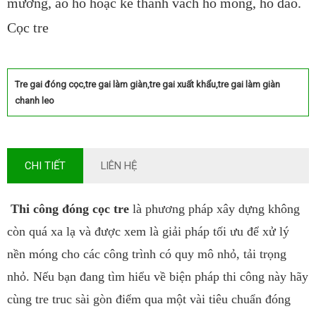
mương, ao hồ hoặc kè thành vách hố móng, hố đào.
Cọc tre
Tre gai đóng cọc,tre gai làm giàn,tre gai xuất khẩu,tre gai làm giàn
chanh leo
CHI TIẾT
LIÊN HỆ
Thi công đóng cọc tre
là phương pháp xây dựng không
còn quá xa lạ và được xem là giải pháp tối ưu để xử lý
nền móng cho các công trình có quy mô nhỏ, tải trọng
nhỏ. Nếu bạn đang tìm hiểu về biện pháp thi công này hãy
cùng tre truc sài gòn điểm qua một vài tiêu chuẩn đóng