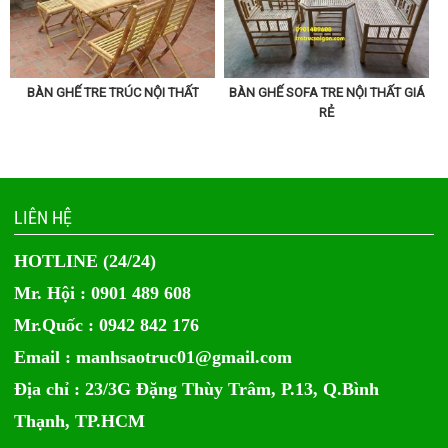
BÀN GHẾ TRE TRÚC NỘI THẤT
BÀN GHẾ SOFA TRE NỘI THẤT GIÁ
RẺ
LIÊN HỆ
HOTLINE (24/24)
Mr. Hội : 0901 489 608
Mr.Quốc : 0942 842 176
Email :
manhsaotruc01@gmail.com
Địa chỉ : 23/3G Đặng Thùy Trâm, P.13, Q.Bình
Thạnh, TP.HCM