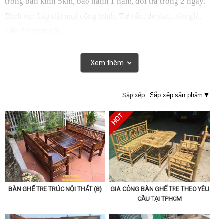
trong bán kính 5km, bảo hành 1 năm, đổi trả trong 2 ngày.
Dịch vụ: Lắp đặt mọi công trình, Tư vấn, đo đạc, báo giá,
Lắp đặt trọn gói.
Xem thêm
Sắp xếp
BÀN GHẾ TRE TRÚC NỘI THẤT (8)
GIA CÔNG BÀN GHẾ TRE THEO YÊU
CẦU TẠI TPHCM