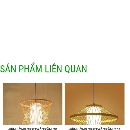
SẢN PHẨM LIÊN QUAN
ĐÈN LỒNG TRE THẢ TRẦN (5)
ĐÈN LỒNG TRE THẢ TRẦN (11)