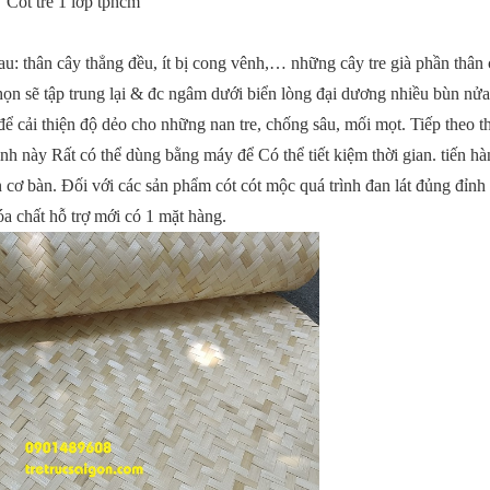
Cót tre 1 lớp tphcm
sau: thân cây thẳng đều, ít bị cong vênh,… những cây tre già phần thân 
ọn sẽ tập trung lại & đc ngâm dưới biển lòng đại dương nhiều bùn nửa
cải thiện độ dẻo cho những nan tre, chống sâu, mối mọt. Tiếp theo th
nh này Rất có thể dùng bằng máy để Có thể tiết kiệm thời gian. tiến hà
 cơ bàn. Đối với các sản phẩm cót cót mộc quá trình đan lát đủng đỉnh
a chất hỗ trợ mới có 1 mặt hàng.