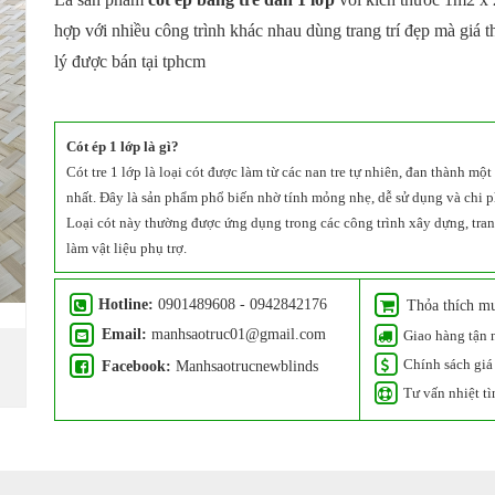
hợp với nhiều công trình khác nhau dùng trang trí đẹp mà giá 
lý được bán tại tphcm
Cót ép 1 lớp là gì?
Cót tre 1 lớp là loại cót được làm từ các nan tre tự nhiên, đan thành một
nhất. Đây là sản phẩm phổ biến nhờ tính mỏng nhẹ, dễ sử dụng và chi p
Loại cót này thường được ứng dụng trong các công trình xây dựng, trang
làm vật liệu phụ trợ.
Hotline:
0901489608 - 0942842176
Thỏa thích m
Email:
manhsaotruc01@gmail.com
Giao hàng tận 
Chính sách giá 
Facebook:
Manhsaotrucnewblinds
Tư vấn nhiệt tì