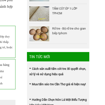
thành hợp
TẤM CÓT ÉP 1 LỚP
TPHCM
Rổ tre - Bộ rổ tre cho gian
bếp tphcm
 lớp duy
hí thấp.
 trí, hoặc
TIN TỨC MỚI
ua hàng
Cách sản xuất tấm cót tre: Bí quyết chọn,
nhà
xử lý và sử dụng hiệu quả
sỉ
nh
Mua tấm sáo tre Cần Thơ giá rẻ hiện nay!
Hướng Dẫn Chọn Nón Lá Một Biểu Tượng