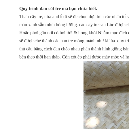
Quy trình đan cót tre mà bạn chưa biết.
Thân cây tre, nứa and lồ ô sẽ đc chọn dựa trên các nhân tố 
màu xanh sẫm nhìn bóng lưỡng. các cây tre sau Lúc được ch
Hoặc phơi gần nơi có hơi ướt & hong khói.Nhằm mục đích để 
sẽ được chẻ thành các nan tre mỏng mảnh như lá lúa. quy trì
thủ câu bằng cách đan chéo nhau phân thành hình giống bàn
bền theo thời hạn thấp. Còn cót ép phải được máy móc và hó