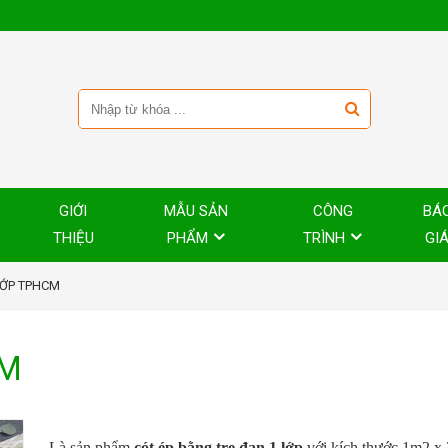
GIỚI
MẪU SẢN
CÔNG
BÁ
THIỆU
PHẨM
TRÌNH
GI
LỚP TPHCM
CM
Là sản phẩm
cót ép bằng tre đan 1 lớp
với kích thước 1m2 x