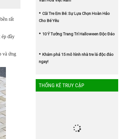
Văn Hóa Việt Nam
Cũi Tre Em Bé: Sự Lựa Chọn Hoàn Hảo
 bền rất
Cho Bé Yêu
10 Ý Tưởng Trang Trí Halloween Độc Đáo
t ép đầy
ếp và ứng
Khám phá 15 mô hình nhà tre lá độc đáo
ngay!
THỐNG KÊ TRUY CẬP