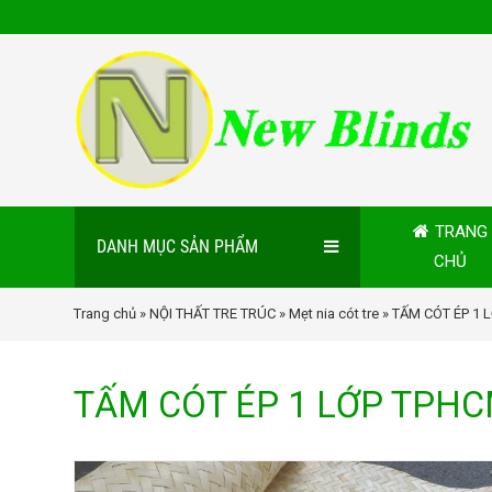
TRANG
DANH MỤC SẢN PHẨM
CHỦ
Trang chủ
»
NỘI THẤT TRE TRÚC
»
Mẹt nia cót tre
» TẤM CÓT ÉP 1 
TẤM CÓT ÉP 1 LỚP TPH