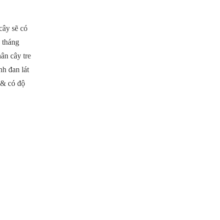
cây sẽ có
 tháng
ân cây tre
nh đan lát
 & có độ