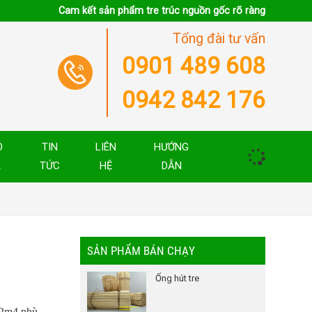
Cam kết sản phẩm tre trúc nguồn gốc rõ ràng
Tổng đài tư vấn
0901 489 608
0942 842 176
O
TIN
LIÊN
HƯỚNG
Á
TỨC
HỆ
DẪN
SẢN PHẨM BÁN CHẠY
Ống hút tre
 2m4 phù