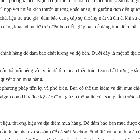
 đến phòng khách. Một số đặc điểm nổi bật của chiếu trúc 0.8m bao g
hù hợp với nhiều kích thước giường khác nhau, từ giường đơn đến giườ
chất liệu tre trúc già, đảm bảo cung cấp sự thoáng mát và êm ái khi sử 
u dáng khác nhau, từ trơn đến họa tiết, giúp bạn dễ dàng tìm kiếm mẫ
hính hãng để đảm bảo chất lượng và độ bền. Dưới đây là một số địa ch
 nội thất nổi tiếng và uy tín để tìm mua chiếu trúc 0.8m chất lượng. Đả
i quyết định mua hàng.
 phương pháp tiện lợi và phổ biến. Bạn có thể tìm kiếm và đặt mua chi
saigon.com Hãy đọc kỹ các đánh giá và thông tin của sản phẩm trước k
chất liệu, thương hiệu và địa điểm mua hàng. Để đảm bảo bạn mua được
uồn khác nhau và so sánh để có sự lựa chọn tốt nhất.Trung bình, giá c