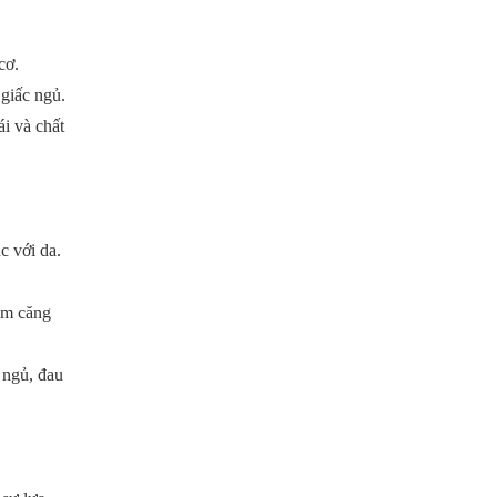
cơ.
 giấc ngủ.
ái và chất
c với da.
iảm căng
 ngủ, đau