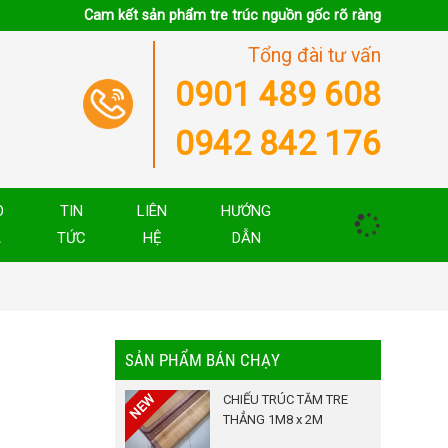
Cam kết sản phẩm tre trúc nguồn gốc rõ ràng
Tổng đài tư vấn
0901 489 608
0942 842 176
O
TIN
LIÊN
HƯỚNG
Á
TỨC
HỆ
DẪN
SẢN PHẨM BÁN CHẠY
CHIẾU TRÚC TĂM TRE
THẲNG 1M8 x 2M