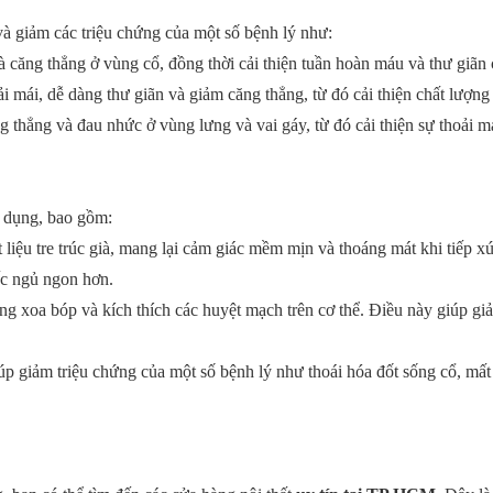
 và giảm các triệu chứng của một số bệnh lý như:
à căng thẳng ở vùng cổ, đồng thời cải thiện tuần hoàn máu và thư giãn 
i mái, dễ dàng thư giãn và giảm căng thẳng, từ đó cải thiện chất lượng
g thẳng và đau nhức ở vùng lưng và vai gáy, từ đó cải thiện sự thoải m
g dụng, bao gồm:
 liệu tre trúc già, mang lại cảm giác mềm mịn và thoáng mát khi tiếp xú
ấc ngủ ngon hơn.
ụng xoa bóp và kích thích các huyệt mạch trên cơ thể. Điều này giúp g
giúp giảm triệu chứng của một số bệnh lý như thoái hóa đốt sống cổ, mất