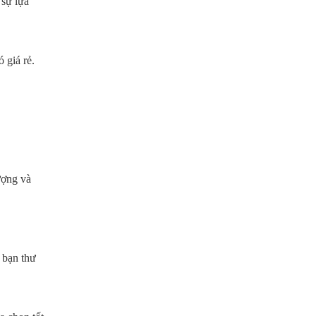
 sự lựa
 giá rẻ.
ượng và
 bạn thư