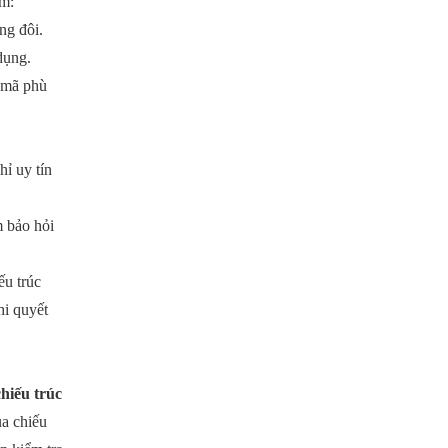
ồm:
ng đôi.
dụng.
u mã phù
ỉ uy tín
m bảo hỏi
ếu trúc
hi quyết
chiếu trúc
ủa chiếu