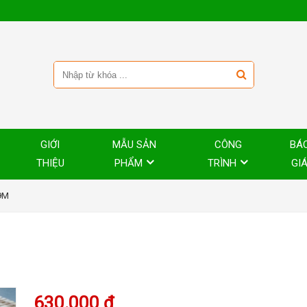
GIỚI
MẪU SẢN
CÔNG
BÁ
THIỆU
PHẨM
TRÌNH
GI
.9M
630.000 đ