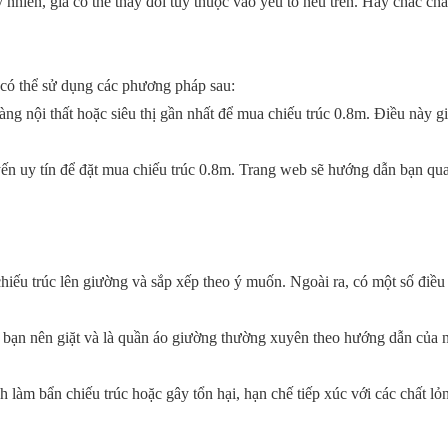
hiên, giá có thể thay đổi tùy thuộc vào yếu tố nêu trên. Hãy chắc chắ
 có thể sử dụng các phương pháp sau:
hàng nội thất hoặc siêu thị gần nhất để mua chiếu trúc 0.8m. Điều này g
ến uy tín để đặt mua chiếu trúc 0.8m. Trang web sẽ hướng dẫn bạn qua
chiếu trúc lên giường và sắp xếp theo ý muốn. Ngoài ra, có một số điều
, bạn nên giặt và là quần áo giường thường xuyên theo hướng dẫn của 
h làm bẩn chiếu trúc hoặc gây tổn hại, hạn chế tiếp xúc với các chất lỏ