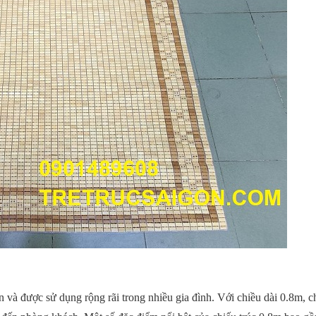
n và được sử dụng rộng rãi trong nhiều gia đình. Với chiều dài 0.8m, c