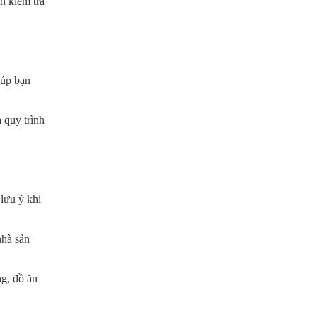
n kiểm tra
iúp bạn
 quy trình
 lưu ý khi
nhà sản
ng, đồ ăn