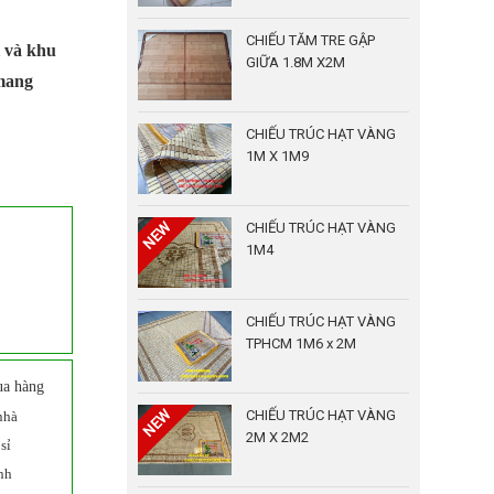
CHIẾU TĂM TRE GẬP
i và khu
GIỮA 1.8M X2M
 mang
CHIẾU TRÚC HẠT VÀNG
1M X 1M9
CHIẾU TRÚC HẠT VÀNG
1M4
CHIẾU TRÚC HẠT VÀNG
TPHCM 1M6 x 2M
ua hàng
CHIẾU TRÚC HẠT VÀNG
nhà
2M X 2M2
sỉ
nh