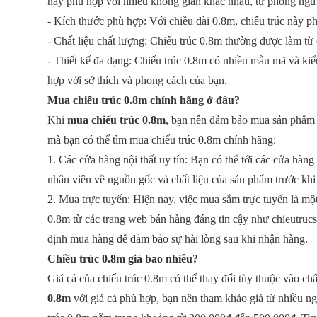
này phù hợp với nhiều không gian khác nhau, từ phòng ngủ
- Kích thước phù hợp: Với chiều dài 0.8m, chiếu trúc này p
- Chất liệu chất lượng: Chiếu trúc 0.8m thường được làm từ 
- Thiết kế đa dạng: Chiếu trúc 0.8m có nhiều mẫu mã và kiể
hợp với sở thích và phong cách của bạn.
Mua chiếu trúc 0.8m chính hãng ở đâu?
Khi
mua chiếu trúc 0.8m
, bạn nên đảm bảo mua sản phẩm c
mà bạn có thể tìm mua chiếu trúc 0.8m chính hãng:
1. Các cửa hàng nội thất uy tín: Bạn có thể tới các cửa hàng
nhân viên về nguồn gốc và chất liệu của sản phẩm trước kh
2. Mua trực tuyến: Hiện nay, việc mua sắm trực tuyến là một
0.8m từ các trang web bán hàng đáng tin cậy như chieutruc
định mua hàng để đảm bảo sự hài lòng sau khi nhận hàng.
Chiều trúc 0.8m giá bao nhiêu?
Giá cả của chiếu trúc 0.8m có thể thay đổi tùy thuộc vào 
0.8m
với giá cả phù hợp, bạn nên tham khảo giá từ nhiều ng