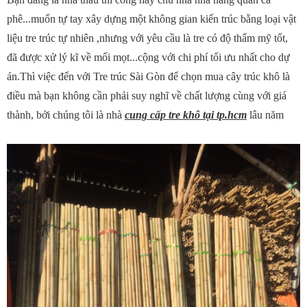
phê...muốn tự tay xây dựng một không gian kiến trúc bằng loại vật
liệu tre trúc tự nhiên ,nhưng với yêu cầu là tre có độ thẩm mỹ tốt,
đã được xử lý kĩ về mối mọt...cộng với chi phí tối ưu nhất cho dự
án.Thì việc đến với Tre trúc Sài Gòn để chọn mua cây trúc khô là
điều mà bạn không cần phải suy nghĩ về chất lượng cùng với giá
thành, bởi chúng tôi là nhà
cung cấp tre khô tại tp.hcm
lâu năm