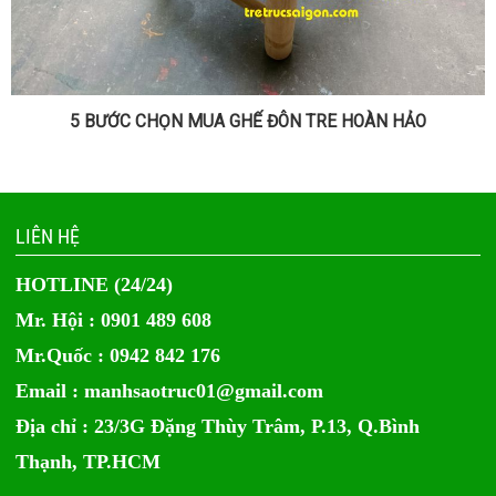
5 BƯỚC CHỌN MUA GHẾ ĐÔN TRE HOÀN HẢO
LIÊN HỆ
HOTLINE (24/24)
Mr. Hội : 0901 489 608
Mr.Quốc : 0942 842 176
Email :
manhsaotruc01@gmail.com
Địa chỉ : 23/3G Đặng Thùy Trâm, P.13, Q.Bình
Thạnh, TP.HCM