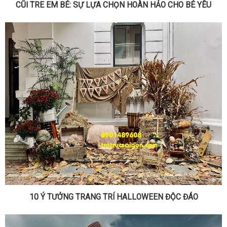
CŨI TRE EM BÉ: SỰ LỰA CHỌN HOÀN HẢO CHO BÉ YÊU
10 Ý TƯỞNG TRANG TRÍ HALLOWEEN ĐỘC ĐÁO