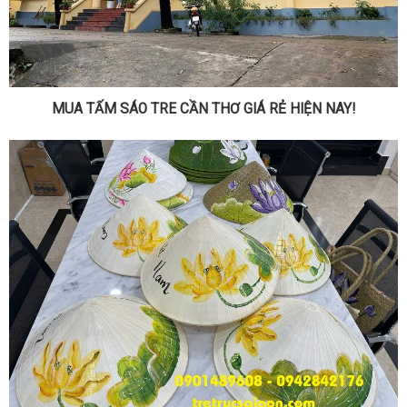
MUA TẤM SÁO TRE CẦN THƠ GIÁ RẺ HIỆN NAY!