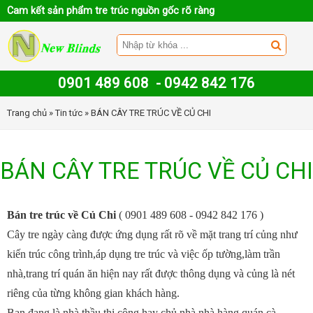
Cam kết sản phẩm tre trúc nguồn gốc rõ ràng
0901 489 608
-
0942 842 176
Trang chủ
»
Tin tức
» BÁN CÂY TRE TRÚC VỀ CỦ CHI
BÁN CÂY TRE TRÚC VỀ CỦ CHI
Bán tre trúc về Củ Chi
( 0901 489 608 - 0942 842 176 )
Cây tre
ngày càng được ứng dụng rất rõ về mặt trang trí củng như
kiến trúc công trình,áp dụng tre trúc và việc ốp tường,làm trần
nhà,trang trí quán ăn hiện nay rất được thông dụng và củng là nét
riêng của từng không gian khách hàng.
Bạn đang là nhà thầu thi công hay chủ nhà nhà hàng quán cà