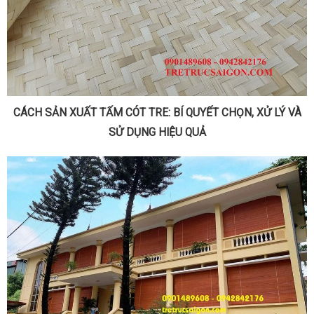
CÁCH SẢN XUẤT TẤM CÓT TRE: BÍ QUYẾT CHỌN, XỬ LÝ VÀ
SỬ DỤNG HIỆU QUẢ