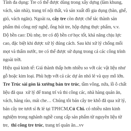
Tính đa dụng: Tre có thể được dùng trong xây dựng (làm khung,
vách, sàn nhà), trang trí nội thất, và sản xuất đồ gia dụng (bàn, ghế,
giỏ, vách ngăn). Ngoài ra,
cây tre
còn được chế tác thành sản
phẩm thủ công mỹ nghệ, ống hút tre, hộp đựng thực phẩm, v.v.
Độ bền cao: Dù nhẹ, tre có độ bền cơ học tốt, khả năng chịu lực
cao, đặc biệt khi được xử lý đúng cách. Sau khi xử lý chống mối
mọt và thấm nước, tre có thể được sử dụng trong cả các công trình
ngoài trời.
Hiệu quả kinh tế: Giá thành thấp hơn nhiều so với các vật liệu như
gỗ hoặc kim loại. Phù hợp với cả các dự án nhỏ lẻ và quy mô lớn.
Tre Trúc sài gòn là xưởng bán tre trúc
, tầm vông, nứa, lồ ô chất
liệu đã qua xử lý để trang trí và thi công các, nhà hàng quán ăn,
vách, hàng rào, mái che… Chúng tôi bán cây tre khô đã qua xử lý,
bán cây tre tươi sỉ & lẻ tại TPHCM,
Củ Chi.
có nhiều năm kinh
nghiệm trong nghành nghề cung cấp sản phẩm từ nguyên liệu từ
tre,
thi công tre trúc
, trang trí quán ăn...vv