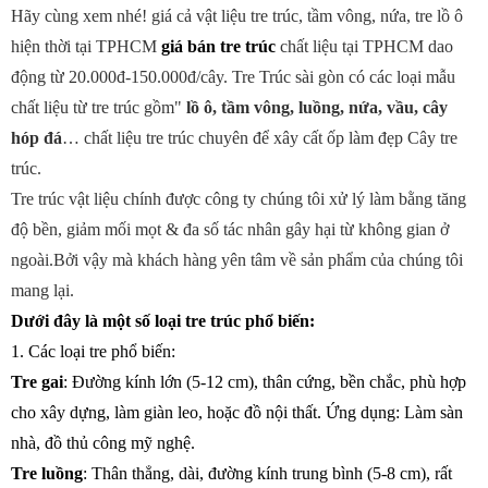
Hãy cùng xem nhé! giá cả vật liệu tre trúc, tầm vông, nứa, tre lồ ô
hiện thời tại TPHCM
giá bán tre trúc
chất liệu tại TPHCM dao
động từ 20.000đ-150.000đ/cây. Tre Trúc sài gòn có các loại mẫu
chất liệu từ tre trúc gồm"
lồ ô, tầm vông, luồng, nứa, vầu, cây
hóp đá
… chất liệu tre trúc chuyên để xây cất ốp làm đẹp Cây tre
trúc.
Tre trúc vật liệu chính được công ty chúng tôi xử lý làm bằng tăng
độ bền, giảm mối mọt & đa số tác nhân gây hại từ không gian ở
ngoài.Bởi vậy mà khách hàng yên tâm về sản phẩm của chúng tôi
mang lại.
Dưới đây là một số loại tre trúc phổ biến:
1. Các loại tre phổ biến:
Tre gai
: Đường kính lớn (5-12 cm), thân cứng, bền chắc, phù hợp
cho xây dựng, làm giàn leo, hoặc đồ nội thất. Ứng dụng: Làm sàn
nhà, đồ thủ công mỹ nghệ.
Tre luồng
: Thân thẳng, dài, đường kính trung bình (5-8 cm), rất