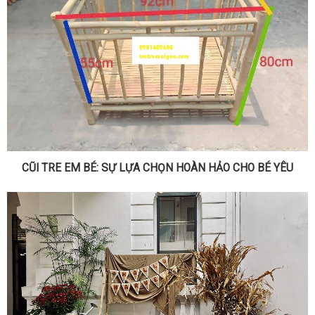
CŨI TRE EM BÉ: SỰ LỰA CHỌN HOÀN HẢO CHO BÉ YÊU