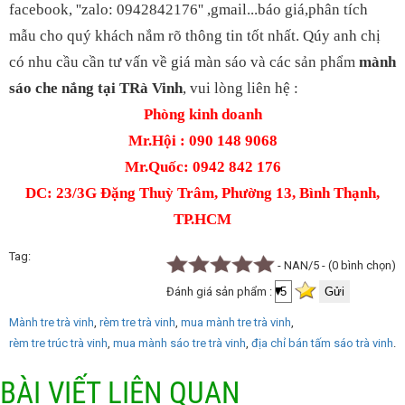
facebook, ''zalo: 0942842176'' ,gmail...báo giá,phân tích
mẫu cho quý khách nắm rõ thông tin tốt nhất. Qúy anh chị
có nhu cầu cần tư vấn về giá màn sáo và các sản phẩm
mành
sáo che nắng tại TRà Vinh
, vui lòng liên hệ :
Phòng kinh doanh
Mr.Hội : 090 148 9068
Mr.Quốc: 0942 842 176
DC: 23/3G Đặng Thuỳ Trâm, Phường 13, Bình Thạnh,
TP.HCM
Tag
- NAN/5 - (0 bình chọn)
Đánh giá sản phẩm :
Mành tre trà vinh
rèm tre trà vinh
mua mành tre trà vinh
rèm tre trúc trà vinh
mua mành sáo tre trà vinh
địa chỉ bán tấm sáo trà vinh
BÀI VIẾT LIÊN QUAN