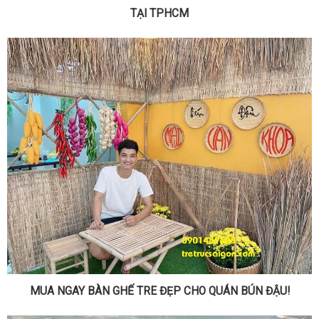
TẠI TPHCM
MUA NGAY BÀN GHẾ TRE ĐẸP CHO QUÁN BÚN ĐẬU!