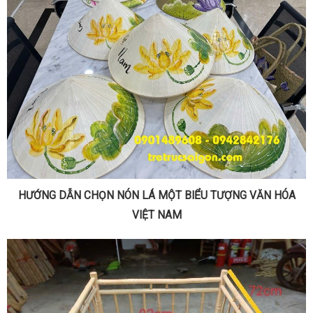
HƯỚNG DẪN CHỌN NÓN LÁ MỘT BIỂU TƯỢNG VĂN HÓA
VIỆT NAM