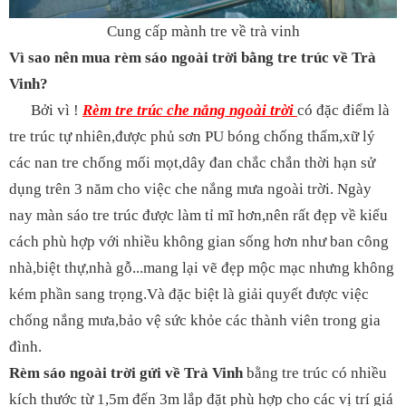
Cung cấp mành tre về trà vinh
Vì sao nên mua rèm sáo ngoài trời bằng tre trúc về Trà
Vinh?
Bởi vì !
Rèm tre trúc che nắng ngoài trời
có đặc điểm là
tre trúc tự nhiên,được phủ sơn PU bóng chống thấm,xữ lý
các nan tre chống mối mọt,dây đan chắc chắn thời hạn sử
dụng trên 3 năm cho việc che nắng mưa ngoài trời. Ngày
nay màn sáo tre trúc được làm tỉ mĩ hơn,nên rất đẹp về kiểu
cách phù hợp với nhiều không gian sống hơn như ban công
nhà,biệt thự,nhà gỗ...mang lại vẽ đẹp mộc mạc nhưng không
kém phần sang trọng.Và đặc biệt là giải quyết được việc
chống nắng mưa,bảo vệ sức khỏe các thành viên trong gia
đình.
Rèm sáo ngoài trời gửi về Trà Vinh
bằng tre trúc có nhiều
kích thước từ 1,5m đến 3m lắp đặt phù hợp cho các vị trí giá