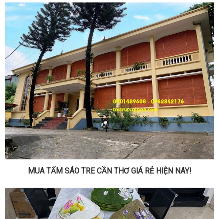
MUA TẤM SÁO TRE CẦN THƠ GIÁ RẺ HIỆN NAY!