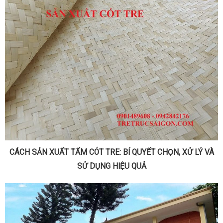
CÁCH SẢN XUẤT TẤM CÓT TRE: BÍ QUYẾT CHỌN, XỬ LÝ VÀ
SỬ DỤNG HIỆU QUẢ