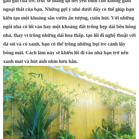
gần gũi của tre, trúc sẽ mang lại nét yên bình cho không gian
ngoại thất của bạn. Những gợi ý nhỏ dưới đây có thể giúp bạn
kiến tạo một khoảng sân vườn ấn tượng, cuốn hút. Với những
ngôi nhà có lối vào hay một khoảng đất trống hẹp dài bên hông
nhà, thay vì trồng những dải hoa thấp, tạo lối đi nghệ thuật với
đá sỏi và cỏ xanh, bạn có thể trồng những bụi tre cảnh lấy
bóng mát. Cách làm này sẽ khiến lối đi vào nhà bạn trở nên
xanh mát và hút ánh nhìn hơn hẳn.