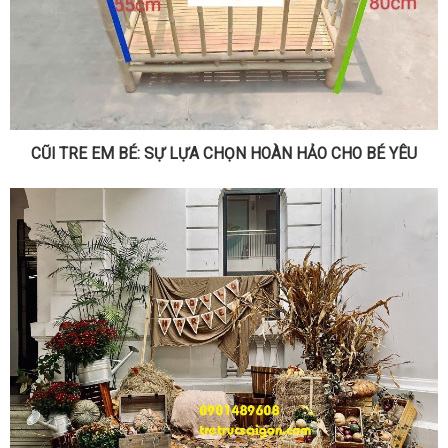
CŨI TRE EM BÉ: SỰ LỰA CHỌN HOÀN HẢO CHO BÉ YÊU