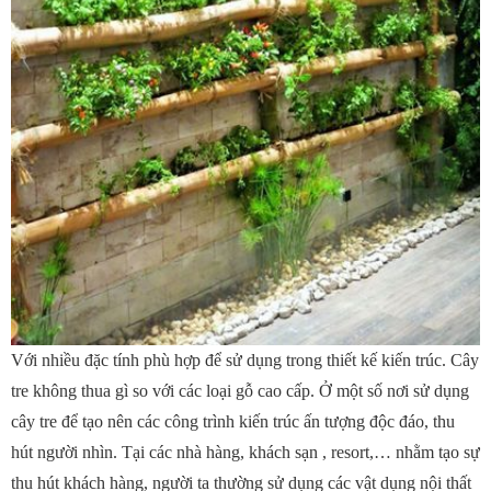
Với nhiều đặc tính phù hợp để sử dụng trong thiết kế kiến trúc. Cây
tre không thua gì so với các loại gỗ cao cấp. Ở một số nơi sử dụng
cây tre để tạo nên các công trình kiến trúc ấn tượng độc đáo, thu
hút người nhìn. Tại các nhà hàng, khách sạn , resort,… nhằm tạo sự
thu hút khách hàng, người ta thường sử dụng các vật dụng nội thất