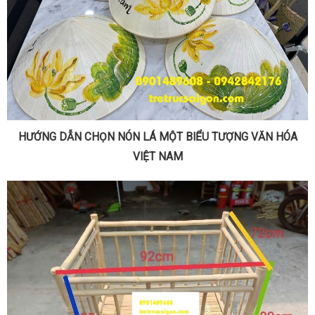
HƯỚNG DẪN CHỌN NÓN LÁ MỘT BIỂU TƯỢNG VĂN HÓA
VIỆT NAM