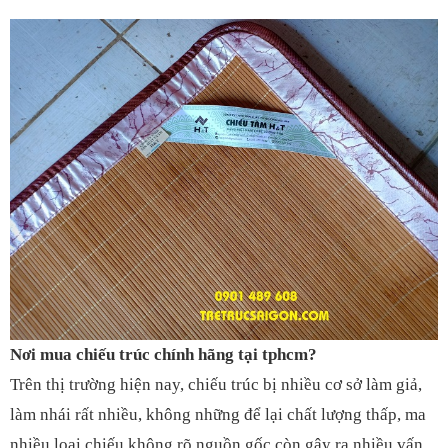
Nơi mua chiếu trúc chính hãng tại tphcm?
Trên thị trường hiện nay, chiếu trúc bị nhiều cơ sở làm giả,
làm nhái rất nhiều, không những để lại chất lượng thấp, ma
nhiều loại chiếu không rõ nguồn gốc còn gây ra nhiều vấn