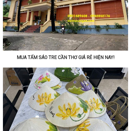
MUA TẤM SÁO TRE CẦN THƠ GIÁ RẺ HIỆN NAY!