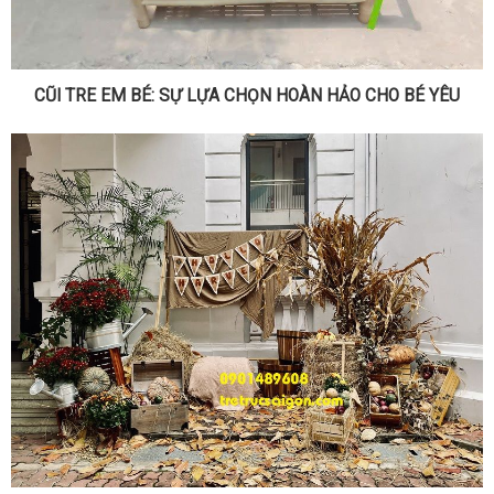
CŨI TRE EM BÉ: SỰ LỰA CHỌN HOÀN HẢO CHO BÉ YÊU