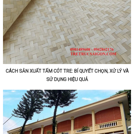
CÁCH SẢN XUẤT TẤM CÓT TRE: BÍ QUYẾT CHỌN, XỬ LÝ VÀ
SỬ DỤNG HIỆU QUẢ