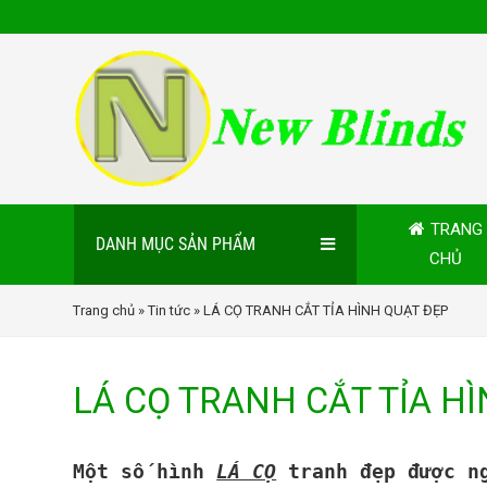
TRANG
DANH MỤC SẢN PHẨM
CHỦ
Trang chủ
»
Tin tức
» LÁ CỌ TRANH CẮT TỈA HÌNH QUẠT ĐẸP
LÁ CỌ TRANH CẮT TỈA H
Một số hình
LÁ CỌ
tranh đẹp được ng