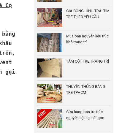
á Cọ
GIA CÔNG HÌNH TRÁI TIM
TRE THEO YÊU CẦU
 bằng
Mua bán nguyên liệu trúc
khô trang trí
khâu
trên,
vent
TẤM CÓT TRE TRANG TRÍ
n gụi
THUYỀN THÚNG BẰNG
TRE TPHCM
Cửa hàng bán tre trúc
nguyên liệu tại sài gòn