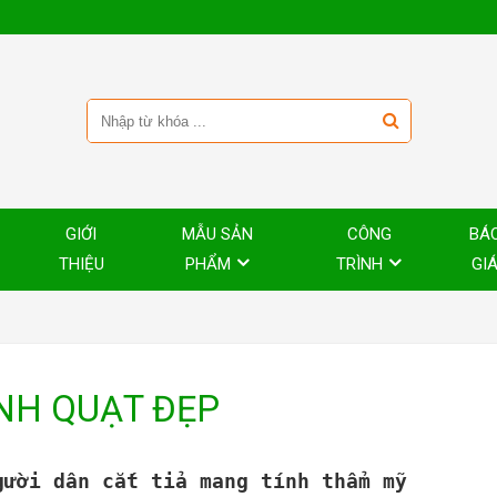
GIỚI
MẪU SẢN
CÔNG
BÁ
THIỆU
PHẨM
TRÌNH
GI
ÌNH QUẠT ĐẸP
ười dân cắt tỉa mang tính thẩm mỹ