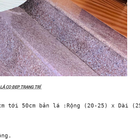
LÁ CỌ ĐẸP TRANG TRÍ
cm tới 50cm bản lá :Rộng (20-25) x Dài (2
ông.