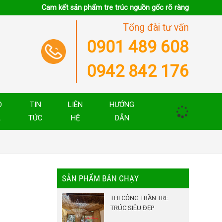
Cam kết sản phẩm tre trúc nguồn gốc rõ ràng
Tổng đài tư vấn
0901 489 608
0942 842 176
O
TIN
LIÊN
HƯỚNG
Á
TỨC
HỆ
DẪN
SẢN PHẨM BÁN CHẠY
THI CÔNG TRẦN TRE
TRÚC SIÊU ĐẸP