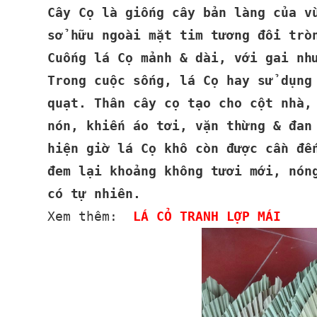
Cây Cọ là giống cây bản làng của v
sở hữu ngoài mặt tim tương đối trò
Cuống lá Cọ mảnh & dài, với gai nh
Trong cuộc sống, lá Cọ hay sử dụng
quạt. Thân cây cọ tạo cho cột nhà,
nón, khiến áo tơi, vặn thừng & đan
hiện giờ lá Cọ khô còn được cần đế
đem lại khoảng không tươi mới, nón
có tự nhiên.
Xem thêm:
LÁ CỎ TRANH LỢP MÁI