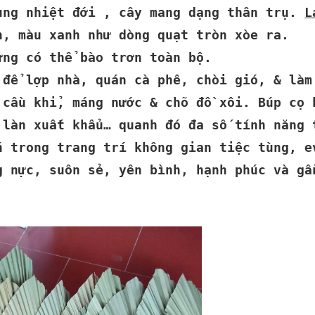
ùng nhiệt đới , cây mang dạng thân trụ.
L
n, màu xanh như dòng quạt tròn xòe ra.
ưng có thể bào trơn toàn bộ.
 để lợp nhà, quán cà phê, chòi gió, & làm
 cầu khỉ, máng nước & chõ đồ xôi. Búp cọ 
 làn xuất khẩu… quanh đó đa số tính năng 
n trong trang trí không gian tiệc tùng, e
g nực, suôn sẻ, yên bình, hạnh phúc và gầ