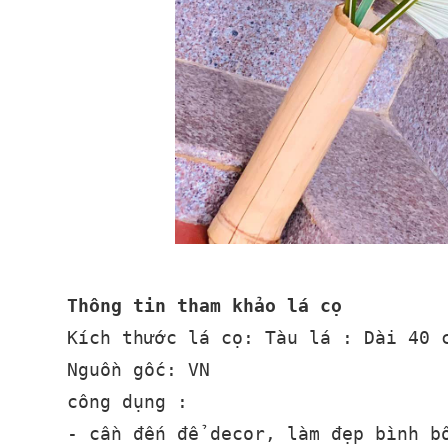
Thông tin tham khảo lá cọ
Kích thước lá cọ: Tàu lá : Dài 40 
Nguồn gốc: VN
công dụng :
- cần đến để decor, làm đẹp bình b