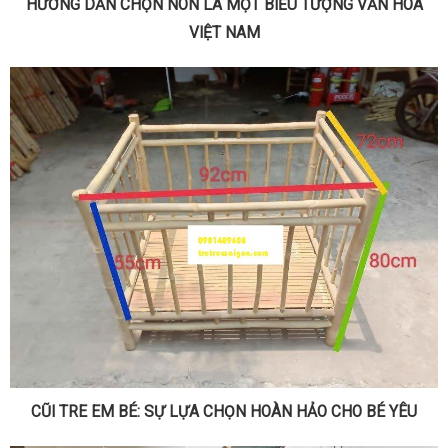
HƯỚNG DẪN CHỌN NÓN LÁ MỘT BIỂU TƯỢNG VĂN HÓA
VIỆT NAM
CŨI TRE EM BÉ: SỰ LỰA CHỌN HOÀN HẢO CHO BÉ YÊU