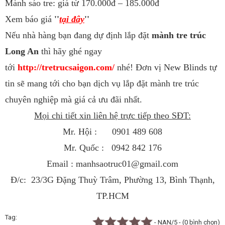
Mành sáo tre: giá từ 170.000đ – 185.000đ
Xem báo giá
''
tại đây
''
Nếu nhà hàng bạn đang dự định lắp đặt
mành tre trúc
Long An
thì hãy ghé ngay
tới
http://tretrucsaigon.com/
nhé! Đơn vị New Blinds tự
tin sẽ mang tới cho bạn dịch vụ lắp đặt mành tre trúc
chuyên nghiệp mà giá cả ưu đãi nhất.
Mọi chi tiết xin liên hệ trực tiếp theo SĐT:
Mr. Hội : 0901 489 608
Mr. Quốc : 0942 842 176
Email :
manhsaotruc01@gmail.com
Đ/c: 23/3G Đặng Thuỳ Trâm, Phường 13, Bình Thạnh,
TP.HCM
Tag
- NAN/5 - (0 bình chọn)