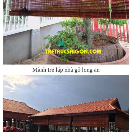
Mành tre lắp nhà gỗ long an