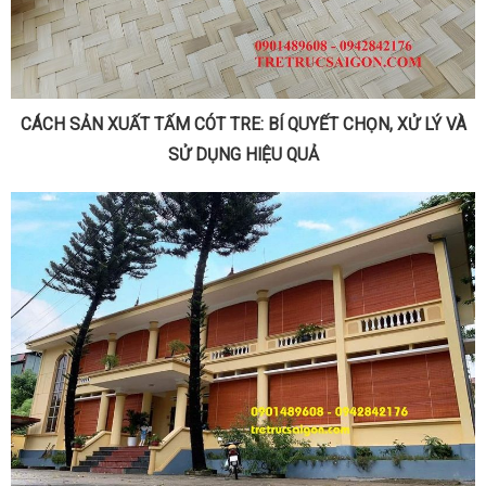
CÁCH SẢN XUẤT TẤM CÓT TRE: BÍ QUYẾT CHỌN, XỬ LÝ VÀ
SỬ DỤNG HIỆU QUẢ