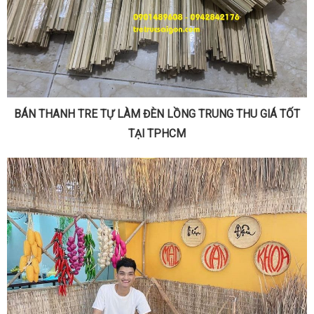
BÁN THANH TRE TỰ LÀM ĐÈN LỒNG TRUNG THU GIÁ TỐT
TẠI TPHCM