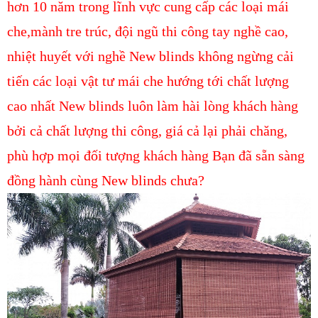
hơn 10 năm trong lĩnh vực cung cấp các loại mái
che,mành tre trúc, đội ngũ thi công tay nghề cao,
nhiệt huyết với nghề New blinds không ngừng cải
tiến các loại vật tư mái che hướng tới chất lượng
cao nhất New blinds luôn làm hài lòng khách hàng
bởi cả chất lượng thi công, giá cả lại phải chăng,
phù hợp mọi đối tượng khách hàng Bạn đã sẵn sàng
đồng hành cùng New blinds chưa?