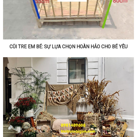
CŨI TRE EM BÉ: SỰ LỰA CHỌN HOÀN HẢO CHO BÉ YÊU