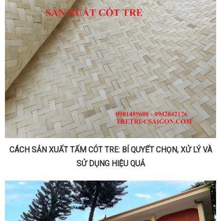
CÁCH SẢN XUẤT TẤM CÓT TRE: BÍ QUYẾT CHỌN, XỬ LÝ VÀ
SỬ DỤNG HIỆU QUẢ