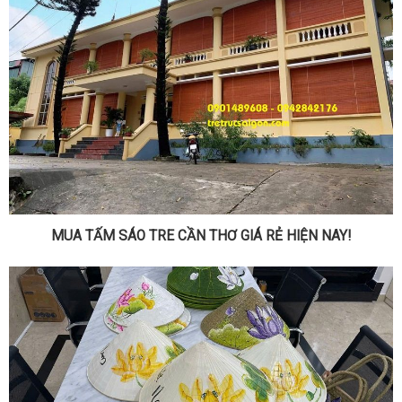
MUA TẤM SÁO TRE CẦN THƠ GIÁ RẺ HIỆN NAY!