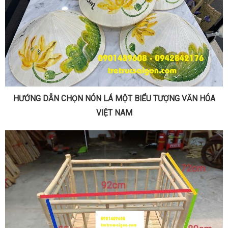
HƯỚNG DẪN CHỌN NÓN LÁ MỘT BIỂU TƯỢNG VĂN HÓA
VIỆT NAM