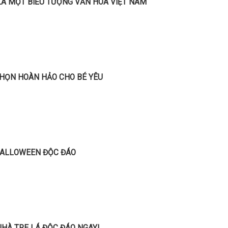
Á MỘT BIỂU TƯỢNG VĂN HÓA VIỆT NAM
 CHỌN HOÀN HẢO CHO BÉ YÊU
 HALLOWEEN ĐỘC ĐÁO