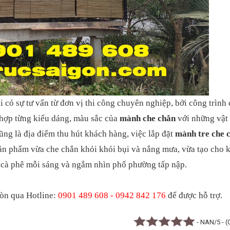
 có sự tư vấn từ đơn vị thi công chuyên nghiệp, bởi công trình 
 hợp từng kiểu dáng, màu sắc của
mành che chắn
với những vật
ng là địa điểm thu hút khách hàng, việc lắp đặt
mành tre che 
 Sản phẩm vừa che chắn khỏi khói bụi và nắng mưa, vừa tạo cho 
 cà phê mỗi sáng và ngắm nhìn phố phường tấp nập.
Gòn qua Hotline:
0901 489 608 - 0942 842 176
để được hỗ trợ.
- NAN/5 - (