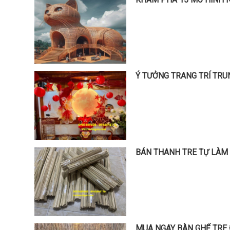
KHÁM PHÁ 15 MÔ HÌNH N
Ý TƯỞNG TRANG TRÍ TRU
BÁN THANH TRE TỰ LÀM 
MUA NGAY BÀN GHẾ TRE 