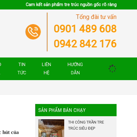
Cam kết sản phẩm tre trúc nguồn gốc rõ ràng
Tổng đài tư vấn
0901 489 608
0942 842 176
O
TIN
LIÊN
HƯỚNG
Á
TỨC
HỆ
DẪN
SẢN PHẨM BÁN CHẠY
THI CÔNG TRẦN TRE
TRÚC SIÊU ĐẸP
c hút của