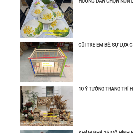
HƯỚNG DẪN CHỌN NÓN L
CŨI TRE EM BÉ: SỰ LỰA
10 Ý TƯỞNG TRANG TRÍ