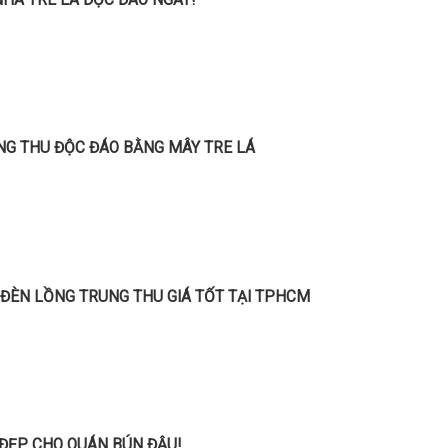
HÀ TRE LÁ ĐỘC ĐÁO NGAY!
NG THU ĐỘC ĐÁO BẰNG MÂY TRE LÁ
ĐÈN LỒNG TRUNG THU GIÁ TỐT TẠI TPHCM
ĐẸP CHO QUÁN BÚN ĐẬU!