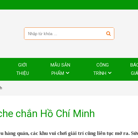
GIỚI
MẪU SẢN
CÔNG
BÁ
THIỆU
PHẨM
TRÌNH
GI
nh
 che chắn Hồ Chí Minh
u hàng quán, các khu vui chơi giải trí cũng liên tục mở ra. Sứ