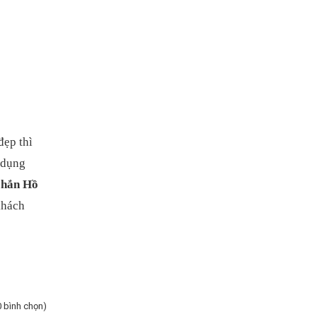
đẹp thì
 dụng
chắn Hồ
khách
0 bình chọn)