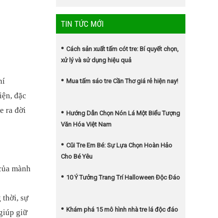
TIN TỨC MỚI
Cách sản xuất tấm cót tre: Bí quyết chọn,
xử lý và sử dụng hiệu quả
hí
Mua tấm sáo tre Cần Thơ giá rẻ hiện nay!
iện, đặc
e ra đời
Hướng Dẫn Chọn Nón Lá Một Biểu Tượng
Văn Hóa Việt Nam
Cũi Tre Em Bé: Sự Lựa Chọn Hoàn Hảo
Cho Bé Yêu
 của mành
10 Ý Tưởng Trang Trí Halloween Độc Đáo
 thời, sự
Khám phá 15 mô hình nhà tre lá độc đáo
giúp giữ