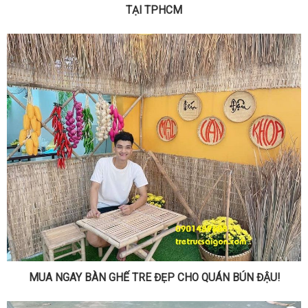
TẠI TPHCM
MUA NGAY BÀN GHẾ TRE ĐẸP CHO QUÁN BÚN ĐẬU!