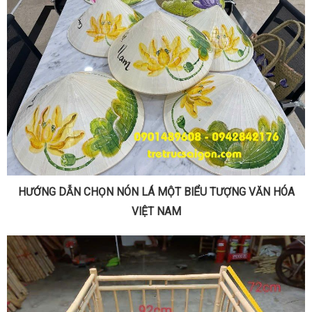
HƯỚNG DẪN CHỌN NÓN LÁ MỘT BIỂU TƯỢNG VĂN HÓA
VIỆT NAM