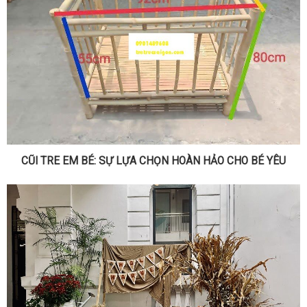
CŨI TRE EM BÉ: SỰ LỰA CHỌN HOÀN HẢO CHO BÉ YÊU