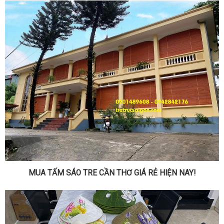
MUA TẤM SÁO TRE CẦN THƠ GIÁ RẺ HIỆN NAY!