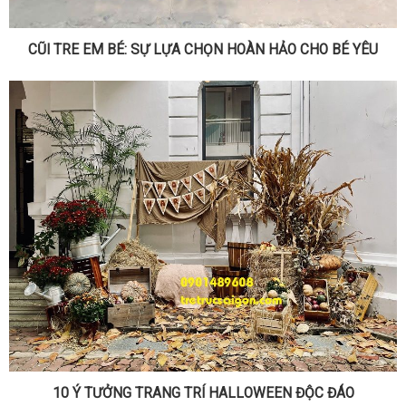
CŨI TRE EM BÉ: SỰ LỰA CHỌN HOÀN HẢO CHO BÉ YÊU
10 Ý TƯỞNG TRANG TRÍ HALLOWEEN ĐỘC ĐÁO