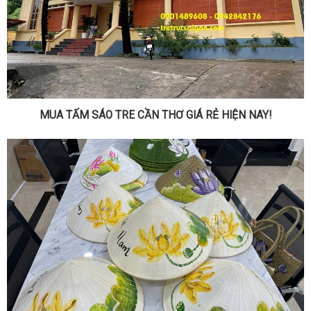
MUA TẤM SÁO TRE CẦN THƠ GIÁ RẺ HIỆN NAY!