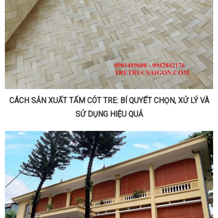
CÁCH SẢN XUẤT TẤM CÓT TRE: BÍ QUYẾT CHỌN, XỬ LÝ VÀ
SỬ DỤNG HIỆU QUẢ