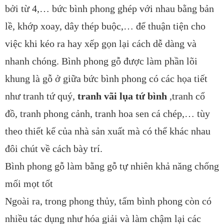
bởi từ 4,… bức bình phong ghép với nhau bằng bản
lề, khớp xoay, dây thép buộc,… để thuận tiện cho
việc khi kéo ra hay xếp gọn lại cách dễ dàng và
nhanh chóng. Bình phong gỗ được làm phần lõi
khung là gỗ ở giữa bức bình phong có các họa tiết
như tranh tứ quý,
tranh vãi lụa tứ bình
,tranh cổ
đồ, tranh phong cảnh, tranh hoa sen cá chép,… tùy
theo thiết kế của nhà sản xuất mà có thể khác nhau
đôi chút về cách bày trí.
Bình phong gỗ làm bằng gỗ tự nhiên khả năng chống
mối mọt tốt
Ngoài ra, trong phong thủy, tấm bình phong còn có
nhiều tác dụng như hóa giải và làm chậm lại các