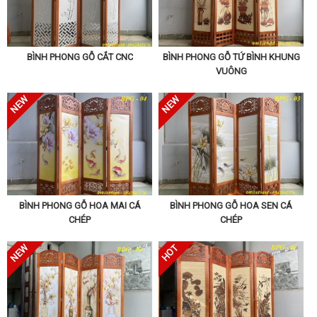
BÌNH PHONG GỖ CẮT CNC
BÌNH PHONG GỖ TỨ BÌNH KHUNG
VUÔNG
BÌNH PHONG GỖ HOA MAI CÁ
BÌNH PHONG GỖ HOA SEN CÁ
CHÉP
CHÉP