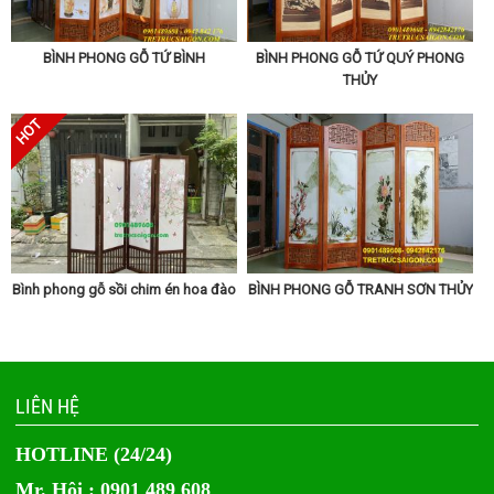
BÌNH PHONG GỖ TỨ BÌNH
BÌNH PHONG GỖ TỨ QUÝ PHONG
THỦY
Bình phong gỗ sồi chim én hoa đào
BÌNH PHONG GỖ TRANH SƠN THỦY
LIÊN HỆ
HOTLINE (24/24)
Mr. Hội : 0901 489 608