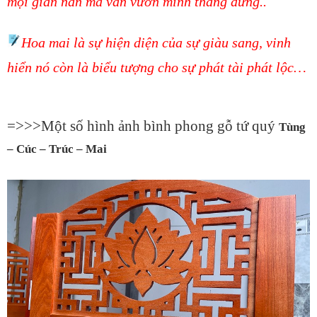
mọi gian nan mà vẫn vươn mình thẳng đứng..
Hoa mai là sự hiện diện của sự giàu sang, vinh
hiển nó còn là biểu tượng cho sự phát tài phát lộc…
=>>>Một số hình ảnh bình phong gỗ
tứ quý
Tùng
– Cúc – Trúc – Mai