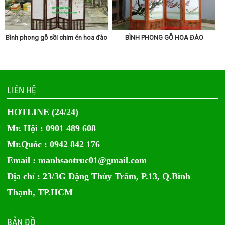
Bình phong gỗ sồi chim én hoa đào
BÌNH PHONG GỖ HOA ĐÀO
LIÊN HỆ
HOTLINE (24/24)
Mr. Hội : 0901 489 608
Mr.Quốc : 0942 842 176
Email :
manhsaotruc01@gmail.com
Địa chỉ : 23/3G Đặng Thùy Trâm, P.13, Q.Bình
Thạnh, TP.HCM
BẢN ĐỒ