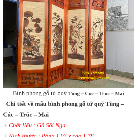
Bình phong gỗ tứ quý
Tùng – Cúc – Trúc – Mai
Chi tiết về mẫu bình
phong gỗ tứ quý
Tùng –
Cúc – Trúc – Mai
+ Chất liệu : Gỗ Sồi Nga
+ Kích thước : Rộng 1.93 x cao 1.78