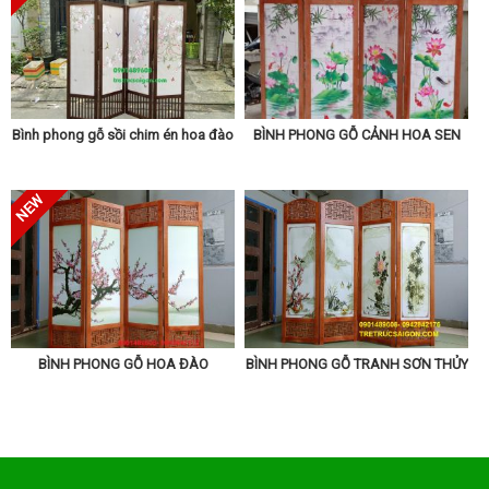
Bình phong gỗ sồi chim én hoa đào
BÌNH PHONG GỖ CẢNH HOA SEN
Xem thêm các sản phẩm bên dưới
BÌNH PHONG GỖ HOA ĐÀO
BÌNH PHONG GỖ TRANH SƠN THỦY