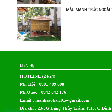
MẪU MÀNH TRÚC NGOÀI T
LIÊN HỆ
HOTLINE (24/24)
Mr. Hội : 0901 489 608
Mr.Quốc : 0942 842 176
Email :
manhsaotruc01@gmail.com
Địa chỉ : 23/3G Đặng Thùy Trâm, P.13, Q.Bình