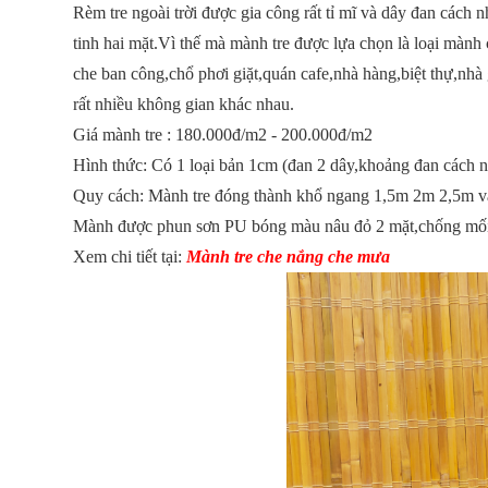
Rèm tre ngoài trời
được gia công rất tỉ mĩ và dây đan cách n
tinh hai mặt.Vì thế mà mành tre được lựa chọn là loại mành 
che ban công,chổ phơi giặt,quán cafe,nhà hàng,biệt thự,nhà
rất nhiều không gian khác nhau.
Giá mành tre : 180.000đ/m2 - 200.000đ/m2
Hình thức: Có 1 loại bản 1cm (đan 2 dây,khoảng đan cách n
Quy cách: Mành tre đóng thành khổ ngang 1,5m 2m 2,5m v
Mành được phun sơn PU bóng màu nâu đỏ 2 mặt,chống mối
Xem chi tiết tại:
Mành tre che nắng che mưa