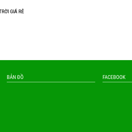
RỜI GIÁ RẺ
BẢN ĐỒ
FACEBOOK