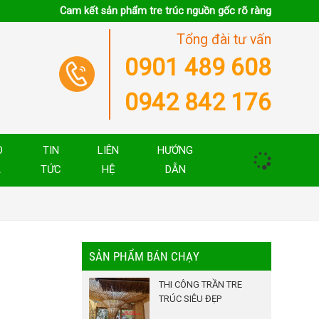
Cam kết sản phẩm tre trúc nguồn gốc rõ ràng
Tổng đài tư vấn
0901 489 608
0942 842 176
O
TIN
LIÊN
HƯỚNG
Á
TỨC
HỆ
DẪN
SẢN PHẨM BÁN CHẠY
THI CÔNG TRẦN TRE
TRÚC SIÊU ĐẸP