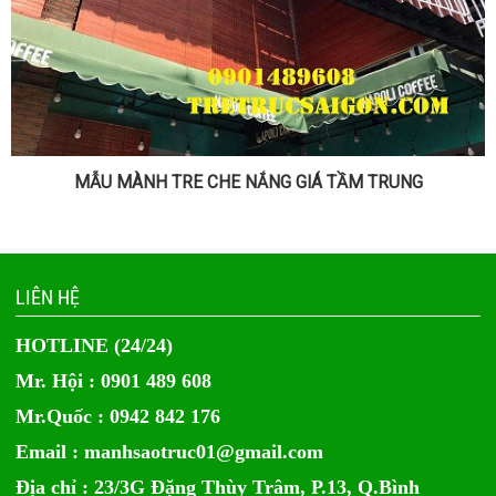
MẪU MÀNH TRE CHE NẮNG GIÁ TẦM TRUNG
LIÊN HỆ
HOTLINE (24/24)
Mr. Hội : 0901 489 608
Mr.Quốc : 0942 842 176
Email :
manhsaotruc01@gmail.com
Địa chỉ : 23/3G Đặng Thùy Trâm, P.13, Q.Bình