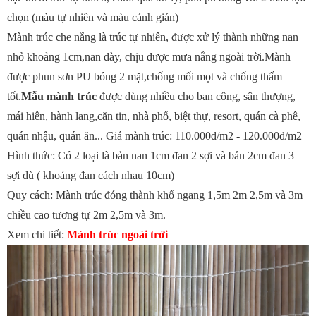
chọn (màu tự nhiên và màu cánh gián)
Mành trúc che nắng là trúc tự nhiên, được xử lý thành những nan
nhỏ khoảng 1cm,nan dày, chịu được mưa nắng ngoài trời.Mành
được phun sơn PU bóng 2 mặt,chống mối mọt và chống thấm
tốt.
Mẫu mành trúc
được dùng nhiều cho ban công, sân thượng,
mái hiên, hành lang,căn tin, nhà phố, biệt thự, resort, quán cà phê,
quán nhậu, quán ăn... Giá mành trúc: 110.000đ/m2 - 120.000đ/m2
Hình thức: Có 2 loại là bản nan 1cm đan 2 sợi và bản 2cm đan 3
sợi dù ( khoảng đan cách nhau 10cm)
Quy cách: Mành trúc đóng thành khổ ngang 1,5m 2m 2,5m và 3m
chiều cao tương tự 2m 2,5m và 3m.
Xem chi tiết:
Mành trúc ngoài trời