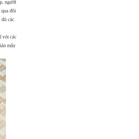
p, người
 qua đôi
n đủ các
ĩ vót các
giản mây