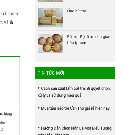
Ống hút tre
ật che nhỏ
n và là
Rổ tre - Bộ rổ tre cho gian
bếp tphcm
TIN TỨC MỚI
Cách sản xuất tấm cót tre: Bí quyết chọn,
xử lý và sử dụng hiệu quả
Mua tấm sáo tre Cần Thơ giá rẻ hiện nay!
ua hàng
nhà
Hướng Dẫn Chọn Nón Lá Một Biểu Tượng
sỉ