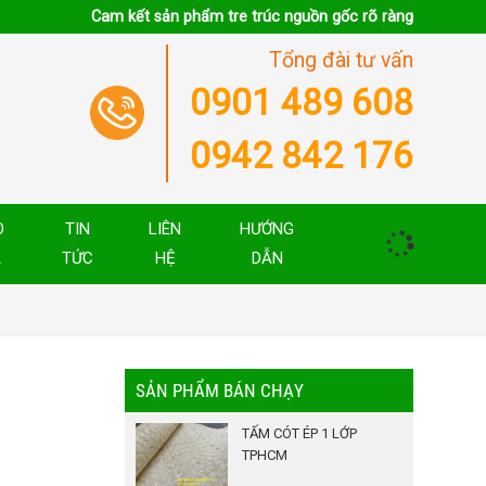
Cam kết sản phẩm tre trúc nguồn gốc rõ ràng
Tổng đài tư vấn
0901 489 608
0942 842 176
O
TIN
LIÊN
HƯỚNG
Á
TỨC
HỆ
DẪN
SẢN PHẨM BÁN CHẠY
TẤM CÓT ÉP 1 LỚP
TPHCM