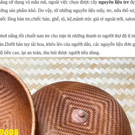
h năng sử dụng và mẫu mã, ngoài việc chọn được cây
nguyên liệu tre
đẹ
những sản phẩm khó. Do vậy, từ những nguyên liệu mây, tre, nứa thô sơ,
ếc lồng bàn tre,chiếc bàn, ghế, tủ, kệ,
mành trúc giá rẻ ngoài trời,
salo
ơi nắng rồi chuốt nan tre cho mịn tù những thanh to người thợ đã tĩ m
bàn.Dưới bàn tay tài hoa, khéo léo của người dân, các nguyên liệu đơn 
ộ bền cao, lại an toàn, thu hút được người tiêu dùng.