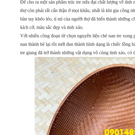
Để cho ra một sản phẩm trúc tre nứa đạt chất lượng về tín
thợ còn phải rất cẩn thận ở mọi khâu, nhất là khi gia công 
bàn tay khéo léo, tỉ mỉ của người thợ đã biến thành những chi
kích cỡ, màu sắc đẹp và tinh xảo.
Với nhiều công đoạn từ chọn nguyên liệu chẻ nan tre xong ph
nan thành bé lại rồi mới đan thành hình dạng là chiếc lồng 
tre giang đã trở thành những vật dụng vô cùng tinh xảo, có đ