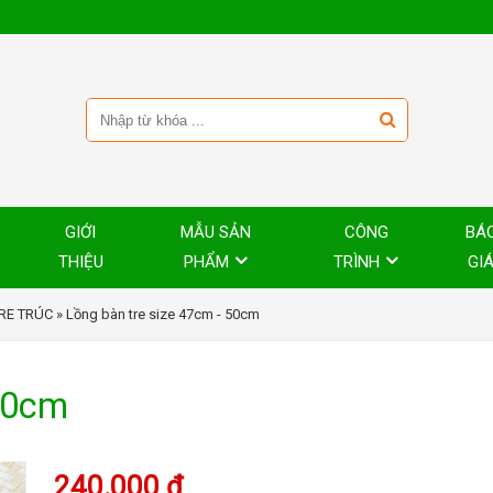
GIỚI
MẪU SẢN
CÔNG
BÁ
THIỆU
PHẨM
TRÌNH
GI
RE TRÚC
» Lồng bàn tre size 47cm - 50cm
 50cm
240.000 đ