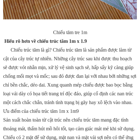
Chiếu tăm tre 1m
Hiểu rõ hơn về chiếu trúc tăm 1m x 1.9
Chiếu trúc tăm là gì? Chiếu trúc tăm là sản phẩm được làm từ
cật của cây trúc tự nhiên. Những cây trúc sau khi được thu hoạch
sẽ được vót nhẵn mịn, xử lý vệ sinh sạch sẽ, hấp sấy kỹ càng giúp
chống mối mọt và mốc; sau đó được đan lại với nhau bởi những sợi
chỉ bền chắc, dẻo dai. Xung quanh mép chiếu được bao bọc bằng
loại vải dày có họa tiết trang trí độc đáo, giúp cố định các nan trúc
một cách chắc chắn, tránh tình trạng bị gãy hay xô lệch vào nhau.
Ưu điểm của chiếu trúc tăm 1m x 1m9
Sản xuất hoàn toàn từ cật trúc nên chiếu trúc tăm mang đặc tính
thoáng mát, thấm hút mồ hôi tốt, tạo cảm giác mát mẻ khi sử dụng.
Chiếu có 2 mặt để sử dụng, mặt nan và mặt vải sợi nên có thể ứng