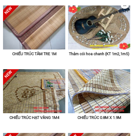
CHIẾU TRÚC TĂM TRE 1M
Thảm cói hoa chanh (KT 1m2,1m5)
CHIẾU TRÚC HẠT VÀNG 1M4
CHIẾU TRÚC 0.8M X 1.9M