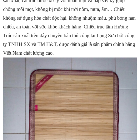
sản xuất, cật trúc được xử lý vót nhẵn mịn và hấp sấy kỹ giúp
chống mối mọt, không bị mốc khi trời nồm, mưa, ẩm… Chiếu
không sử dụng hóa chất độc hại, không nhuộm màu, phủ bóng nan
chiếu, an toàn với sức khỏe khách hàng. Chiếu trúc tăm Hương
Trúc sản xuất trên dây chuyền bán thủ công tại Lạng Sơn bởi công
ty TNHH SX và TM H&T, được đánh giá là sản phẩm chính hãng
Việt Nam chất lượng cao.