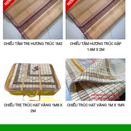
CHIẾU TĂM TRE HƯƠNG TRÚC 1M2
CHIẾU TĂM HƯƠNG TRÚC GẬP
1.6M X 2M
CHIẾU TRE TRÚC HẠT VÀNG 1M8 X
CHIẾU TRÚC HẠT VÀNG 1M X 1M9
2M