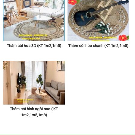
Họa tiết thảm cói
của chúng tôi có:
Họa tiết ngôi sao,tròn
trơn,ngôi sao và hoa..
Anh chị mua hàng có thể liên hệ trực tiếp hoặc Kết Bạn Zalo qua
hai số điện thoại : 0901489608 - 0942842176 để được xem nhiều
mẫu hơn
Thảm cói hoa 3D (KT 1m2,1m5)
Thảm cói hoa chanh (KT 1m2,1m5)
Thảm cói hình ngôi sao ( KT
1m2,1m5,1m8)