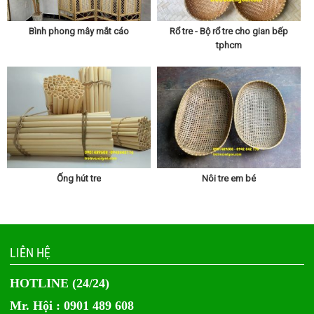
Bình phong mây mắt cáo
Rổ tre - Bộ rổ tre cho gian bếp
tphcm
Ống hút tre
Nôi tre em bé
LIÊN HỆ
HOTLINE (24/24)
Mr. Hội : 0901 489 608