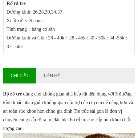
Rổ rá tre
Đường kính: 26,28,30,34,37
Xuất xứ: việt nam
Tình trạng : hàng có sẳn
Đường kình và Giá : 26 - 40k : 28 - 45k : 30 - 50k : 34 -55k :
37 - 60k
CHI TIẾT
LIÊN HỆ
Bộ rổ tre
dùng cho không gian nhà bếp rất tiện dụng với 5 đường
kính khác nhau giúp không gian nội trợ của chị em dễ dàng hơn và
an toàn sức khỏe hơn chho gia đình.Tre trúc sài gòn là đơn vị
chuyên cung cấp rổ rá tre đặc biệt bộ rổ tre cao cấp hun khói chất
lượng cao.