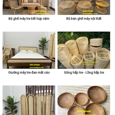
Bộ ghế mây tre kết hợp nệm
Bộ bàn ghế mây nội thất
Giường mây tre đan mắt cáo
Xửng hấp tre - Lồng hấp tre