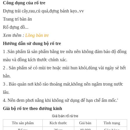
Công dụng của rổ tre
Đựng trái cây,rau,củ quả,đựng bánh kẹo..vv
Trang trí bàn ăn
Rổ đựng đồ...
Xem thêm :
Lồng bàn tre
Hướng dẫn sử dung bộ rổ tre
1 .Sản phẩm là sản phẩm bằng tre nứa nên không đảm bảo độ đồng
màu và đồng kích thước chính xác.
2 . Sản phẩm sẻ có mùi tre hoặc mùi hun khói,dùng vài ngày sẻ hết
hẳn.
3 . Bảo quản nơi khô ráo thoáng mát,không nên ngâm trong nước
lâu.
4. Nên đem phơi nắng khi không sử dụng để hạn chế ẩm mốc.'
Giá bộ rổ tre theo đường kính
Giá bán rổ rá tre
Tên sản phẩm
Kich thước
Giá bán
Tình trạng