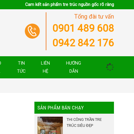
Cam kết sản phẩm tre trúc nguồn gốc rõ ràng
Tổng đài tư vấn
0901 489 608
0942 842 176
O
TIN
LIÊN
HƯỚNG
Á
TỨC
HỆ
DẪN
SẢN PHẨM BÁN CHẠY
THI CÔNG TRẦN TRE
TRÚC SIÊU ĐẸP