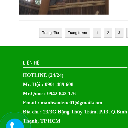
Trang đầu
Trang trước
1
2
3
LIÊN HỆ
HOTLINE (24/24)
Mr. Hội : 0901 489 608
Mr.Quốc : 0942 842 176
Email :
manhsaotruc01@gmail.com
Địa chỉ : 23/3G Đặng Thùy Trâm, P.13, Q.Bình
Thạnh, TP.HCM