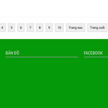
4
5
6
7
8
9
10
Trang sau
Trang cuối
BẢN ĐỒ
FACEBOOK