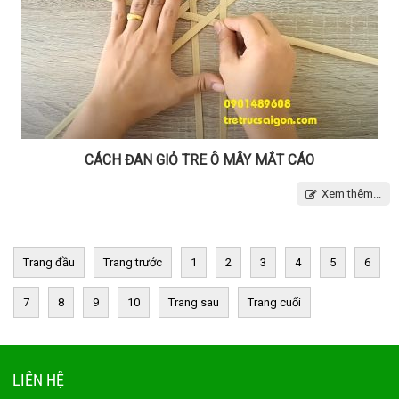
CÁCH ĐAN GIỎ TRE Ô MÂY MẮT CÁO
Xem thêm...
Trang đầu
Trang trước
1
2
3
4
5
6
7
8
9
10
Trang sau
Trang cuối
LIÊN HỆ