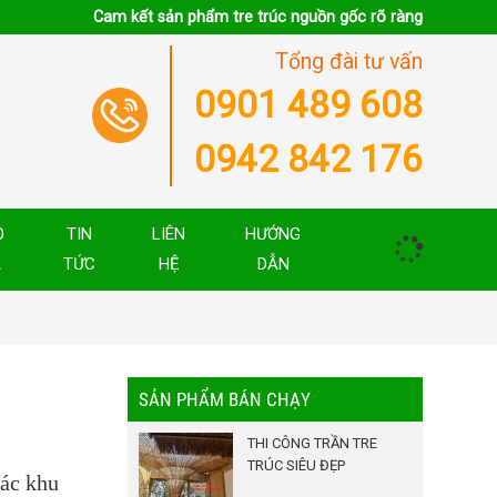
Cam kết sản phẩm tre trúc nguồn gốc rõ ràng
Tổng đài tư vấn
0901 489 608
0942 842 176
O
TIN
LIÊN
HƯỚNG
Á
TỨC
HỆ
DẪN
SẢN PHẨM BÁN CHẠY
THI CÔNG TRẦN TRE
TRÚC SIÊU ĐẸP
các khu