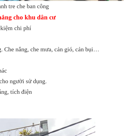
h tre che ban công
nắng cho khu dân cư
 kiệm chi phí
. Che nắng, che mưa, cản gió, cản bụi…
hác
 cho người sử dụng.
ng, tích điện