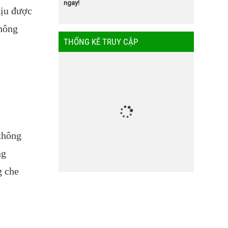
ngay!
hịu được
không
THỐNG KÊ TRUY CẬP
 không
ng
g che