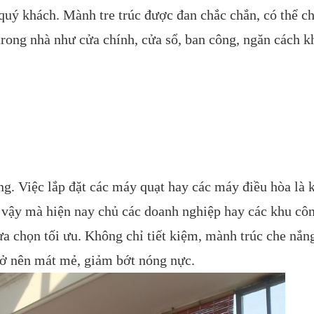
uý khách. Mành tre trúc được đan chắc chắn, có thể c
 trong nhà như cửa chính, cửa sổ, ban công, ngăn cách 
ng. Việc lắp đặt các máy quạt hay các máy điều hòa là
ì vậy mà hiện nay chủ các doanh nghiệp hay các khu cô
ựa chọn tối ưu. Không chỉ tiết kiệm, mành trúc che nắn
rở nên mát mẻ, giảm bớt nóng nực.