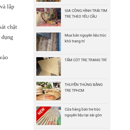
và lắp
GIA CÔNG HÌNH TRÁI TIM
TRE THEO YÊU CẦU
át chặt
Mua bán nguyên liệu trúc
ử dụng
khô trang trí
 vào
TẤM CÓT TRE TRANG TRÍ
THUYỀN THÚNG BẰNG
TRE TPHCM
Cửa hàng bán tre trúc
nguyên liệu tại sài gòn