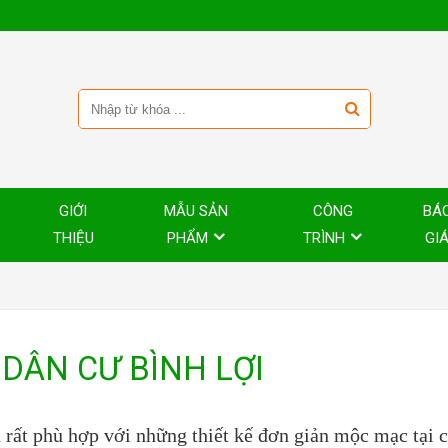
GIỚI
MẪU SẢN
CÔNG
BÁ
THIỆU
PHẨM
TRÌNH
GI
DÂN CƯ BÌNH LỢI
 rất phù hợp với những thiết kế đơn giản mộc mạc tại 